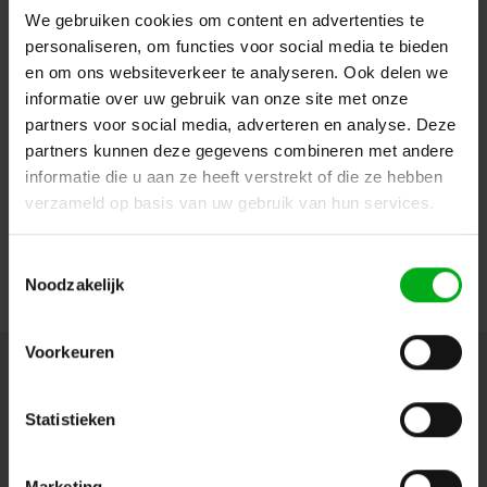
We gebruiken cookies om content en advertenties te
personaliseren, om functies voor social media te bieden
en om ons websiteverkeer te analyseren. Ook delen we
informatie over uw gebruik van onze site met onze
partners voor social media, adverteren en analyse. Deze
partners kunnen deze gegevens combineren met andere
SRS Lighting | DTA6R4-DIN | DMX|6x 0/+10V+4x RELAY
NC|NO|CMN | in|Out: screw term | DIN box | without PSU
informatie die u aan ze heeft verstrekt of die ze hebben
SRS Lighting* |
927032
verzameld op basis van uw gebruik van hun services.
Directly available
Login for prices
Toestemmingsselectie
Noodzakelijk
Voorkeuren
Newsletter
Get the latest updates, news and product offers via email
Statistieken
Marketing