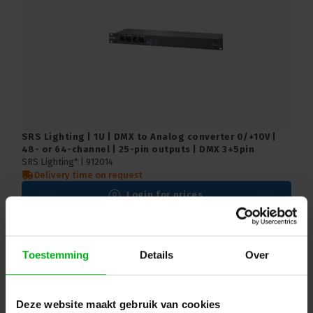
SRS Lighting | 1U | DMX to Analog converter 0/+10V |
48- or 64-channel | 25-pin outputs | DMX 3+5pin
SRS Lighting* |
912014
Delivery time on request
Login for prices
Toestemming
Details
Over
Deze website maakt gebruik van cookies