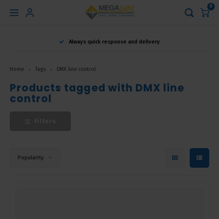
0
Hoofdmenu
Always quick response and delivery
Language
Home
Tags
DMX line control
Nederlands
Products tagged with DMX line
control
English
Filters
Français
Popularity