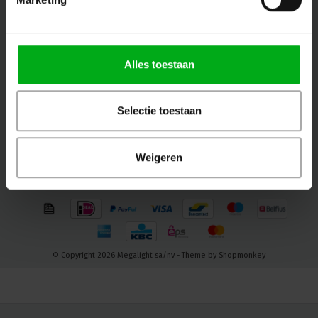
Follow us
Alles toestaan
Contact
Selectie toestaan
Customer service
My account
Weigeren
© Copyright 2026 Megalight sa/nv - Theme by
Shopmonkey