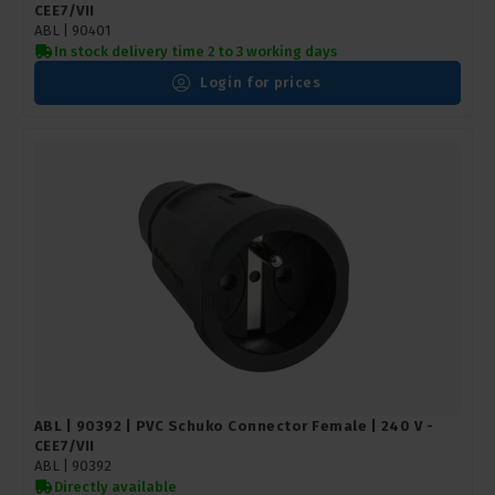
CEE7/VII
ABL |
90401
In stock delivery time 2 to 3 working days
Login for prices
ABL | 90392 | PVC Schuko Connector Female | 240 V -
CEE7/VII
ABL |
90392
Directly available