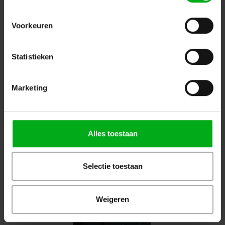
Voorkeuren
Statistieken
ABL | 90405 | PVC Schuko Connector Male | 240 V
Marketing
Login for prices
Alles toestaan
Selectie toestaan
Weigeren