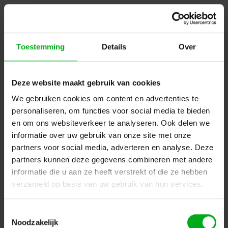
Toestemming
Details
Over
Deze website maakt gebruik van cookies
We gebruiken cookies om content en advertenties te
personaliseren, om functies voor social media te bieden
en om ons websiteverkeer te analyseren. Ook delen we
informatie over uw gebruik van onze site met onze
ABL | 90402 | Rubber Schuko Connector Female | 240 V
partners voor social media, adverteren en analyse. Deze
Login for prices
partners kunnen deze gegevens combineren met andere
informatie die u aan ze heeft verstrekt of die ze hebben
verzameld op basis van uw gebruik van hun services.
Toestemmingsselectie
Noodzakelijk