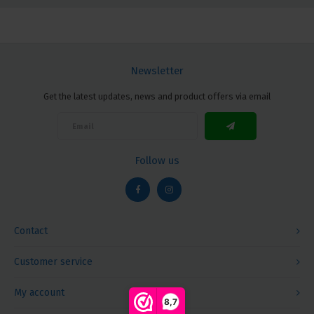
Newsletter
Get the latest updates, news and product offers via email
Follow us
Contact
Customer service
My account
8,7