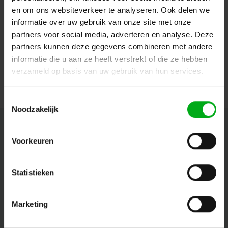
en om ons websiteverkeer te analyseren. Ook delen we
informatie over uw gebruik van onze site met onze
Showgear | 91136 | Powersplit 32 True1
partners voor social media, adverteren en analyse. Deze
Showgear |
91136
partners kunnen deze gegevens combineren met andere
In stock delivery time 2 to 3 working days
informatie die u aan ze heeft verstrekt of die ze hebben
Login for prices
verzameld op basis van uw gebruik van hun services.
Toestemmingsselectie
Noodzakelijk
Newsletter
Voorkeuren
Get the latest updates, news and product offers via email
Statistieken
Follow us
Marketing