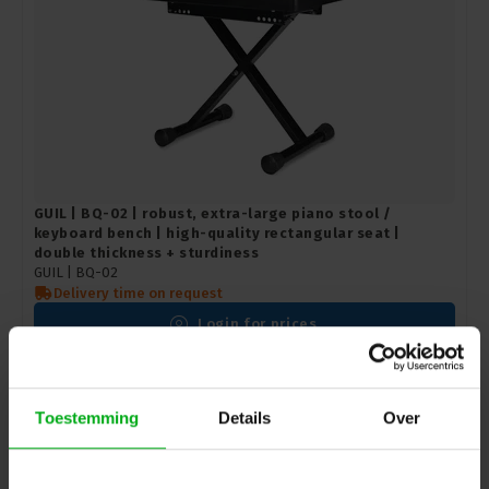
GUIL | BQ-02 | robust, extra-large piano stool /
keyboard bench | high-quality rectangular seat |
double thickness + sturdiness
GUIL |
BQ-02
Delivery time on request
Login for prices
OP=OP
Toestemming
Details
Over