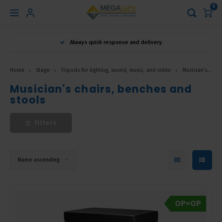
0
Hoofdmenu
Always quick response and delivery
Language
Home
Stage
Tripods for lighting, sound, music, and video
Musician's chairs, benches and stools
Nederlands
Musician's chairs, benches and
stools
English
Filters
Français
Name ascending
OP=OP