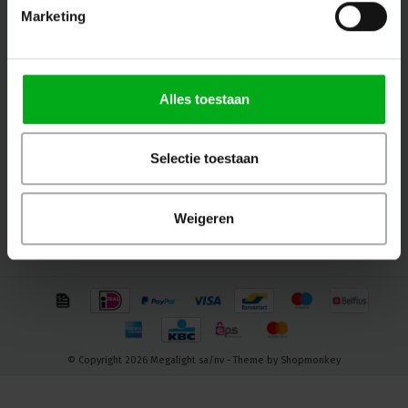
Marketing
Follow us
Alles toestaan
Contact
Selectie toestaan
Customer service
Weigeren
My account
© Copyright 2026 Megalight sa/nv - Theme by
Shopmonkey