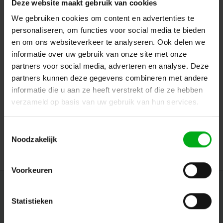
Deze website maakt gebruik van cookies
We gebruiken cookies om content en advertenties te
personaliseren, om functies voor social media te bieden
en om ons websiteverkeer te analyseren. Ook delen we
informatie over uw gebruik van onze site met onze
partners voor social media, adverteren en analyse. Deze
partners kunnen deze gegevens combineren met andere
GUIL | SL-16 | robust drum stool | high-quality, round
seat | double thickness + firmness | pneumatic height
informatie die u aan ze heeft verstrekt of die ze hebben
adjustment
verzameld op basis van uw gebruik van hun services.
GUIL |
SL-16
Delivery time on request
Toestemmingsselectie
Login for prices
Noodzakelijk
Voorkeuren
Newsletter
Statistieken
Get the latest updates, news and product offers via email