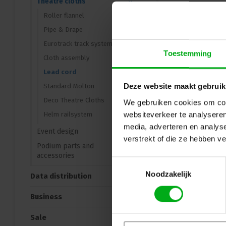
Theatre cloths
Roller flannel
Pipe & Drape
Eurotrack track system
Toestemming
Cloth assembly
Lead cord
Deze website maakt gebruik
Standard Molton
Deco Theatre Cloths
We gebruiken cookies om cont
websiteverkeer te analyseren
Helm railsystem
media, adverteren en analys
Event design
verstrekt of die ze hebben v
Podium parts and
accessories
Toestemmingsselectie
Noodzakelijk
Data distribution
Business
Sale