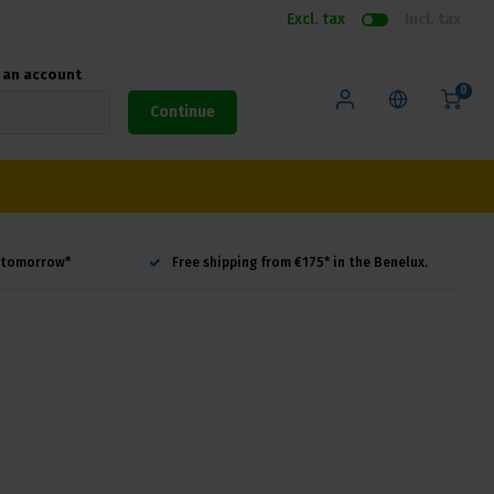
Excl. tax
Incl. tax
e an account
0
Continue
d tomorrow*
Free shipping from €175* in the Benelux.