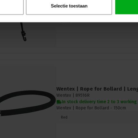
In stock delivery time 2 to 3 working
Selectie toestaan
Showgear | 89090 | shock cord 25cm
White
Wentex | Rope for Bollard | Len
Wentex |
89516R
In stock delivery time 2 to 3 working
Wentex | Rope for Bollard - 150cm
Red