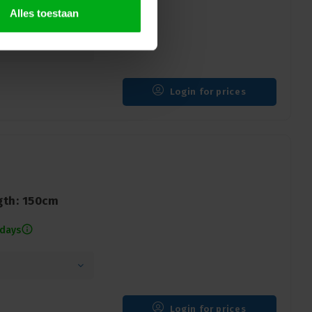
 days
Alles toestaan
Login for prices
gth: 150cm
 days
Login for prices