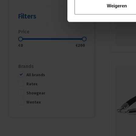
Weigeren
Filters
Price
€
0
€
200
Brands
All brands
Ratex
Showgear
Wentex