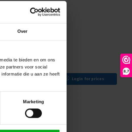
Over
p Kabuki cord | 6m |
 days
 media te bieden en om ons
 cord 6m with 24 hooks
ze partners voor social
8,7
nformatie die u aan ze heeft
Login for prices
Marketing