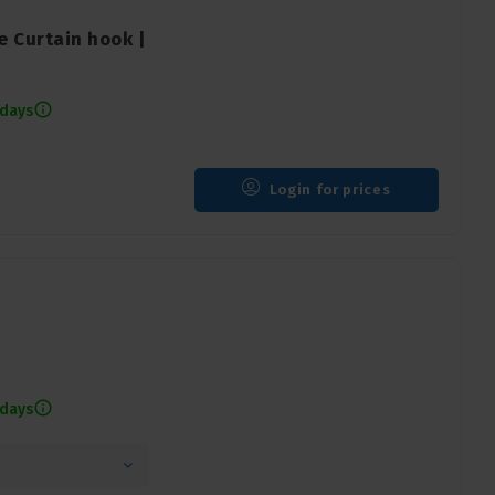
 Curtain hook |
 days
Login for prices
 days