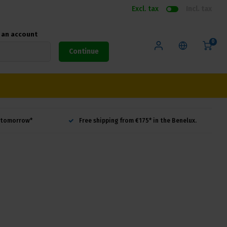
Excl. tax
Incl. tax
e an account
0
Continue
d tomorrow*
Free shipping from €175* in the Benelux.