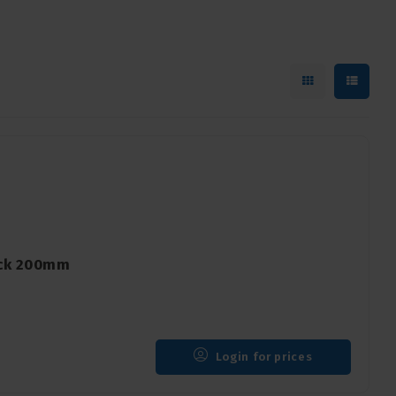
ack 200mm
Login for prices