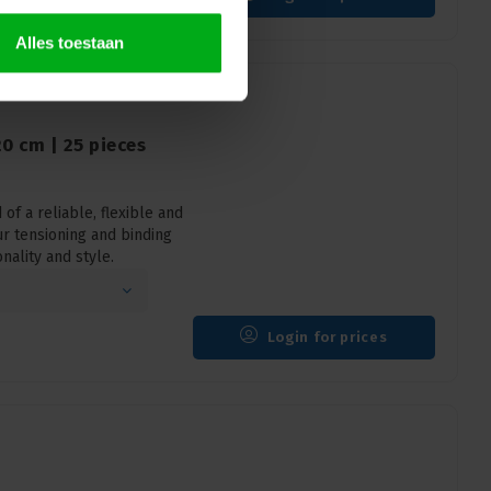
Alles toestaan
20 cm | 25 pieces
of a reliable, flexible and
ur tensioning and binding
nality and style.
Login for prices