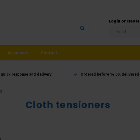
Login or creat
Vacancies
Contact
 quick response and delivery
Ordered before 14:00, delivere
rs
Cloth tensioners