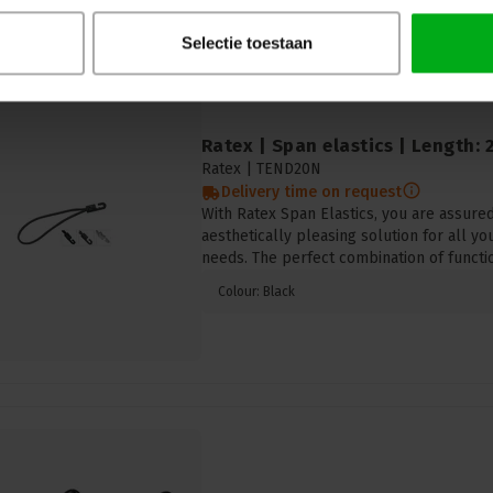
Selectie toestaan
Ratex | Span elastics | Length: 
Ratex |
TEND20N
Delivery time on request
With Ratex Span Elastics, you are assured 
aesthetically pleasing solution for all yo
needs. The perfect combination of functio
Colour: Black