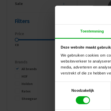
Sale
Filters
Toestemming
Price
€
0
€
25
Deze website maakt gebruik
We gebruiken cookies om cont
websiteverkeer te analyseren
Brands
media, adverteren en analys
All brands
verstrekt of die ze hebben v
HOF
Holdon
Toestemmingsselectie
Noodzakelijk
Ratex
Showgear