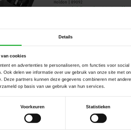
Holdon |
89092
In stock delivery time 2 to 3 working
Colour: Black
Details
 van cookies
ent en advertenties te personaliseren, om functies voor social
. Ook delen we informatie over uw gebruik van onze site met on
e. Deze partners kunnen deze gegevens combineren met andere i
erzameld op basis van uw gebruik van hun services.
Holdon | Holdon Mini Clip
Holdon |
89094
In stock delivery time 2 to 3 working
Voorkeuren
Statistieken