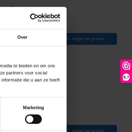
 days
Over
Login for prices
 media te bieden en om ons
ze partners voor social
8,7
nformatie die u aan ze heeft
 days
Marketing
Login for prices