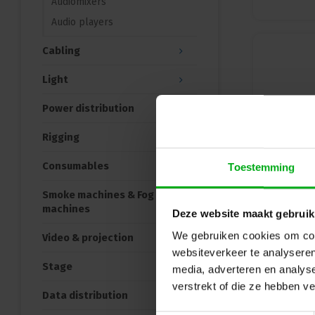
Audiomixers
Audio players
Cabling
Light
Power distribution
Rigging
Consumables
Toestemming
Smoke machines & Fog
machines
Deze website maakt gebruik
We gebruiken cookies om cont
Video & projection
websiteverkeer te analyseren
Stage
media, adverteren en analys
verstrekt of die ze hebben v
Data distribution