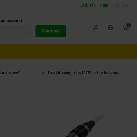
Excl. tax
Incl. tax
e an account
0
Continue
d tomorrow*
Free shipping from €175* in the Benelux.