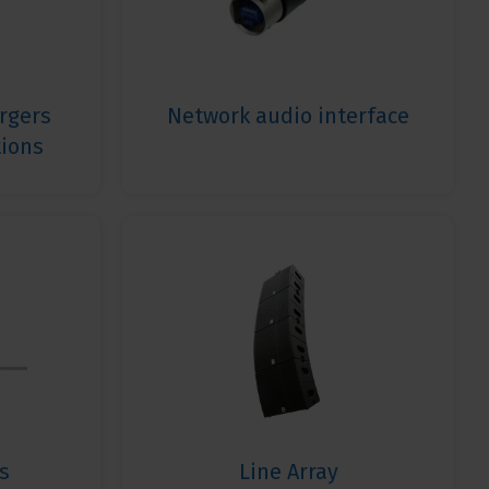
argers
Network audio interface
tions
s
Line Array