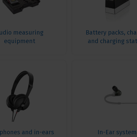
udio measuring
Battery packs, ch
equipment
and charging sta
phones and in-ears
In-Ear system