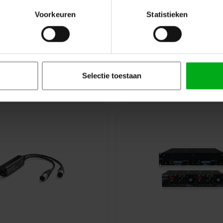
Voorkeuren
Statistieken
aker management
Speaker sets
Selectie toestaan
systems