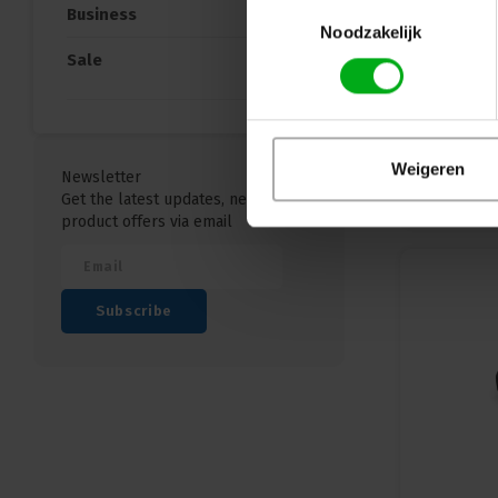
Toestemmingsselectie
Business
Noodzakelijk
Sale
Spe
Weigeren
Newsletter
Get the latest updates, news and
product offers via email
Subscribe