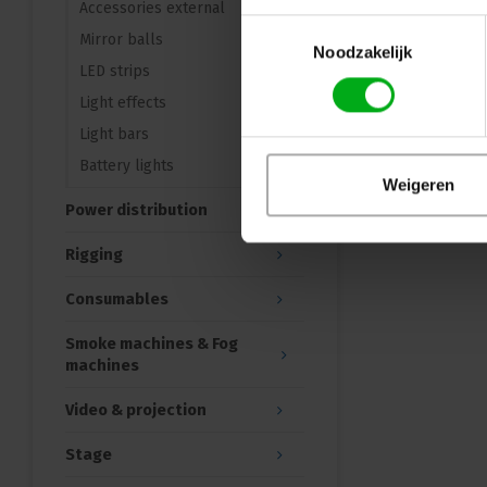
Accessories external
Toestemmingsselectie
Mirror balls
Noodzakelijk
LED strips
Light effects
Light bars
Battery lights
Weigeren
Power distribution
Rigging
Consumables
Smoke machines & Fog
machines
Video & projection
Stage