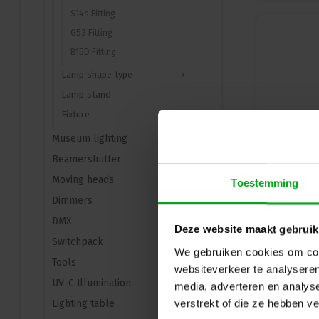
S14s Fitting
G53 Fitting
B15D Fitting
Lamp shape type
Lamp stand
Fixture
Museum lighting
Beamershutter
Moving heads
Toestemming
Dimmers
DMX
Deze website maakt gebruik
Switchpack
We gebruiken cookies om cont
Tools
websiteverkeer te analyseren
UV-C Illumination
media, adverteren en analys
verstrekt of die ze hebben v
Lighting table