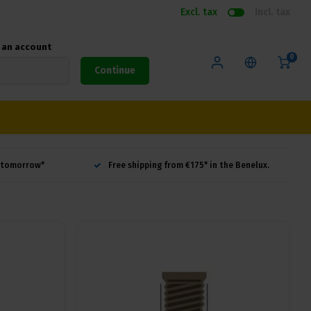
Excl. tax
Incl. tax
e an account
0
Continue
d tomorrow*
Free shipping from €175* in the Benelux.