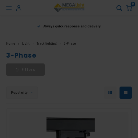
0
Hoofdmenu
Always quick response and delivery
Language
Home
Light
Track lighting
3-Phase
Nederlands
3-Phase
Filters
English
Français
Popularity