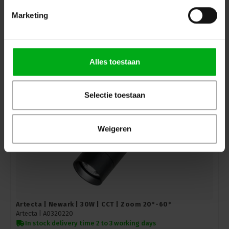
Artecta | Volano GU10 Track Light
Marketing
Artecta |
A0320020
In stock delivery time 2 to 3 working days
Login for prices
Alles toestaan
Selectie toestaan
Weigeren
Artecta | Newark | 30W | CCT | Zoom 20°-60°
Artecta |
A0320220
In stock delivery time 2 to 3 working days