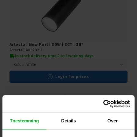
Artecta | New Port | 30W | CCT | 38°
Artecta |
A0320211
In stock delivery time 2 to 3 working days
Colour: White
Login for prices
Toestemming
Details
Over