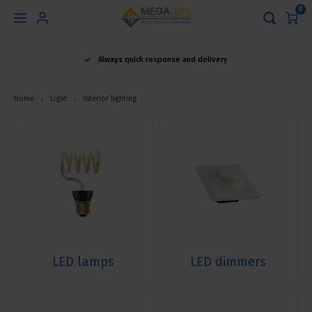
0
Hoofdmenu
Always quick response and delivery
Language
Home
Light
Interior lighting
Nederlands
English
Français
LED lamps
LED dimmers