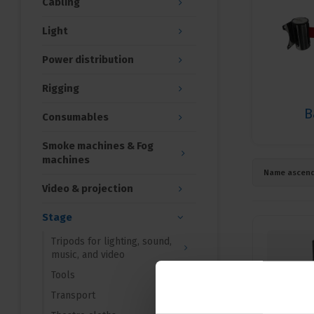
Cabling
Light
Power distribution
Rigging
B
Consumables
Smoke machines & Fog
machines
Name ascend
Video & projection
Stage
Tripods for lighting, sound,
music, and video
Tools
Transport