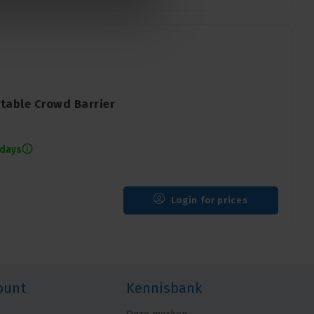
table Crowd Barrier
 days
Login for prices
ount
Kennisbank