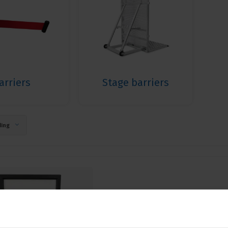
arriers
Stage barriers
ing
Showgear | 90013 | POPM-TBA-2 
barrier eco | Colour: Black