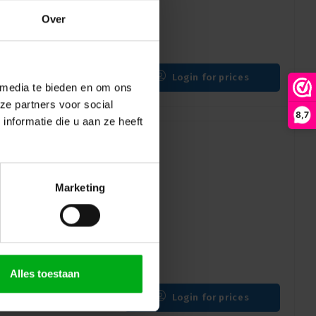
ier black eco POPM-TBA-2
Over
Login for prices
 media te bieden en om ons
ze partners voor social
8,7
nformatie die u aan ze heeft
Marketing
table Crowd Barrier
 days
Alles toestaan
Login for prices