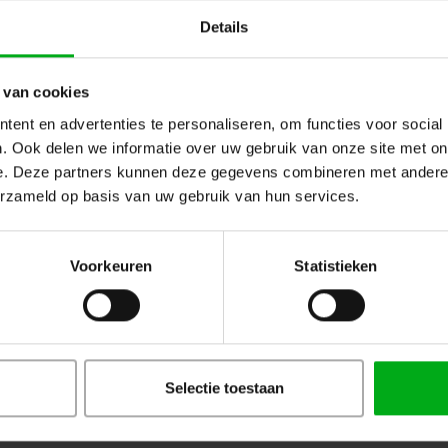
Showgear | 90013 | Sign holder for barr
Details
Black
 van cookies
ent en advertenties te personaliseren, om functies voor social
. Ook delen we informatie over uw gebruik van onze site met on
e. Deze partners kunnen deze gegevens combineren met andere i
erzameld op basis van uw gebruik van hun services.
Voorkeuren
Statistieken
Showgear | E708901 | 2 m Adjus
| Set - black
Showgear |
E708901
In stock delivery time 2 to 3 working
Selectie toestaan