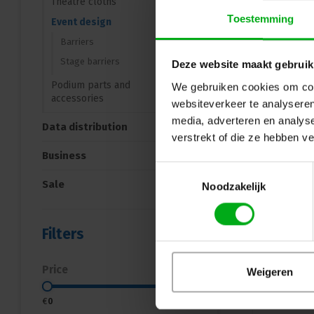
Theatre cloths
Toestemming
Event design
Barriers
Stage barriers
Deze website maakt gebruik
Podium parts and
We gebruiken cookies om cont
accessories
websiteverkeer te analyseren
media, adverteren en analys
Data distribution
verstrekt of die ze hebben v
Business
Toestemmingsselectie
Sale
Noodzakelijk
Filters
Price
Weigeren
€
0
€
250