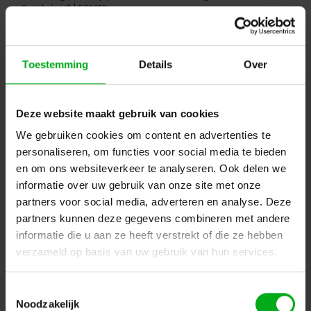
Sennheiser* |
506610
delivery time 5-7 working days
Login for prices
Toestemming
Details
Over
Deze website maakt gebruik van cookies
We gebruiken cookies om content en advertenties te
personaliseren, om functies voor social media te bieden
en om ons websiteverkeer te analyseren. Ook delen we
informatie over uw gebruik van onze site met onze
partners voor social media, adverteren en analyse. Deze
partners kunnen deze gegevens combineren met andere
informatie die u aan ze heeft verstrekt of die ze hebben
verzameld op basis van uw gebruik van hun services.
Sennheiser | 506612 | table stand | wireless | SL
TABLESTAND 153-S DW-3 B | MEG 14-40 | including
battery pack | USB cable | digital 1.9 GHz
Toestemmingsselectie
Sennheiser* |
506612
Noodzakelijk
delivery time 5-7 working days