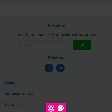
Newsletter
Get the latest updates, news and product offers via email
Follow us
Contact
Customer service
My account
8,7