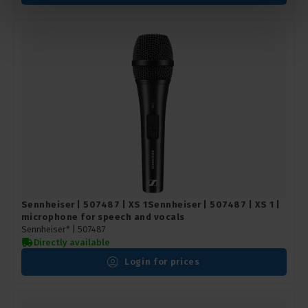
Sennheiser | 507487 | XS 1Sennheiser | 507487 | XS 1 |
microphone for speech and vocals
Sennheiser* |
507487
Directly available
Login for prices