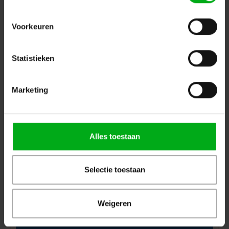
Login for prices
Voorkeuren
Statistieken
Marketing
Alles toestaan
Selectie toestaan
Sennheiser | 507354 | Gooseneck microphone with
table stand | MAT153 + MEG14-40-L-II SET | 1x MEG 14-
40 L-ll and 1x MAT 153 S
Sennheiser* |
507354
Weigeren
delivery time 5-7 working days
Login for prices