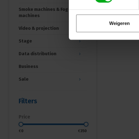
Smoke machines & Fog
machines
Weigeren
Video & projection
Stage
Data distribution
Business
Sale
Filters
Price
€
0
€
350