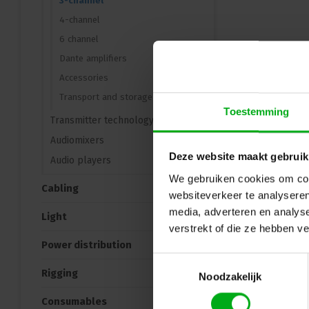
3-channel
4-channel
6 channel
Dante amplifiers
Accessories
Transport and storage
Toestemming
Transmitter technology
Audiomixers
Deze website maakt gebruik
Audio players
We gebruiken cookies om cont
Cabling
websiteverkeer te analyseren
media, adverteren en analys
Light
verstrekt of die ze hebben v
Power distribution
Toestemmingsselectie
Rigging
Noodzakelijk
Consumables