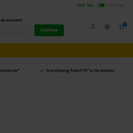
Excl. tax
Incl. tax
e an account
0
Continue
d tomorrow*
Free shipping from €175* in the Benelux.