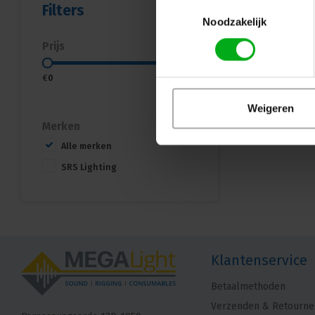
Toestemmingsselectie
Filters
Noodzakelijk
Prijs
€
0
€
600
Weigeren
Merken
Alle merken
SRS Lighting
Klantenservice
Betaalmethoden
Verzenden & Retourne