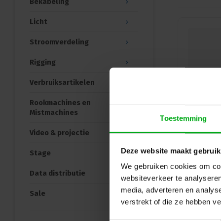
Bekabeling
Licht
Stroomverdeling
Rigging
Verbruiksartikelen
Rookmachines en
Mistmachines
Toestemming
Video & projectie
Deze website maakt gebruik
Stage
We gebruiken cookies om cont
Data distributie
websiteverkeer te analyseren
media, adverteren en analys
Sale
verstrekt of die ze hebben v