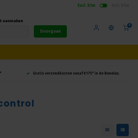
Excl. btw
Incl. btw
nt aanmaken
0
Doorgaan
*
Gratis verzendkosten vanaf €175* in de Benelux.
control