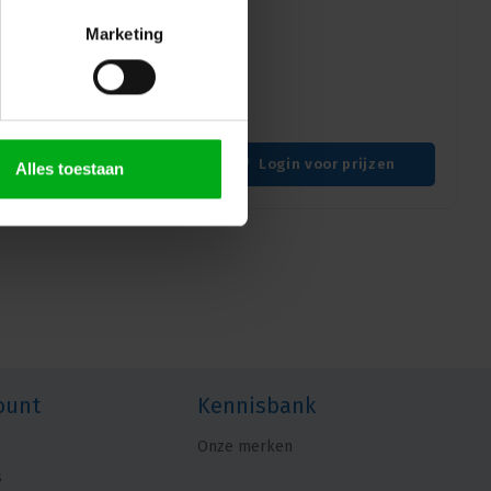
Marketing
rachtige DMX-controller die
ktrische apparaten te
tie-omvormers en
aneel via de DMX-lijn.
Login voor prijzen
Alles toestaan
ount
Kennisbank
Onze merken
s