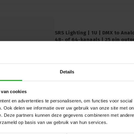
SRS Lighting | 1U | DMX to Anal
48- of 64-kanaals | 25 pin outp
SRS Lighting* |
912014
Levertijd op aanvraag
De DTA 1U van SRS Lighting is een indr
demultiplexer van het DMX-signaal. Dit a
19'' 1U rackmontage, biedt de mogelijkh
Details
analoge ingangen (0 tot +10V) te bedienen
 van cookies
ent en advertenties te personaliseren, om functies voor social
. Ook delen we informatie over uw gebruik van onze site met on
e. Deze partners kunnen deze gegevens combineren met andere i
SRS Lighting | DTA6R4-DIN | D
erzameld op basis van uw gebruik van hun services.
RELAY NC|NO|CMN | in|Uit: screw