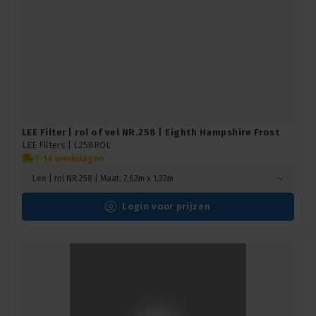
LEE Filter | rol of vel NR.258 | Eighth Hampshire Frost
LEE Filters |
L258ROL
7-14 werkdagen
Lee | rol NR.258 | Maat: 7,62m x 1,22m
Login voor prijzen