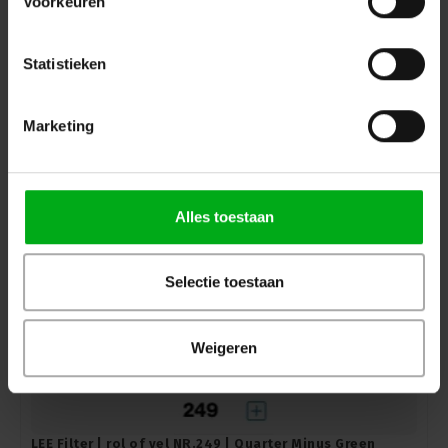
Voorkeuren
LEE Filter | rol of vel NR.248 | Half Minus Green
LEE Filters |
L248ROL
Statistieken
7-14 werkdagen
Lee | rol NR.248 | Maat: 7,62m x 1,22m
Marketing
Login voor prijzen
Alles toestaan
Selectie toestaan
Weigeren
LEE Filter | rol of vel NR.249 | Quarter Minus Green