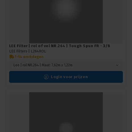
LEE Filter | rol of vel NR.264 | Tough Spun FR - 3/8
LEE Filters |
L264ROL
7-14 werkdagen
Lee | rol NR.264 | Maat: 7,62m x 1,22m
Login voor prijzen