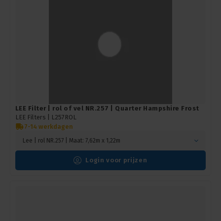
LEE Filter | rol of vel NR.257 | Quarter Hampshire Frost
LEE Filters |
L257ROL
7-14 werkdagen
Lee | rol NR.257 | Maat: 7,62m x 1,22m
Login voor prijzen