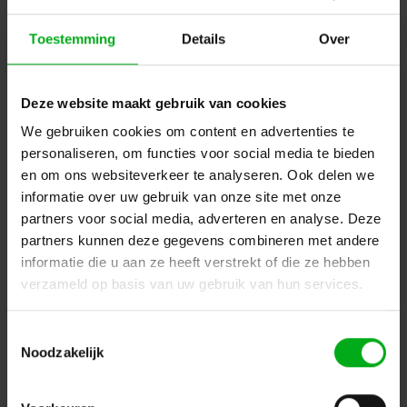
Toestemming
Details
Over
LEE Filter | rol of vel NR.247 | Lee Minus Green
LEE Filters |
L247ROL
7-14 werkdagen
Deze website maakt gebruik van cookies
Lee | rol NR.247 | Maat: 7,62m x 1,22m
We gebruiken cookies om content en advertenties te
Login voor prijzen
personaliseren, om functies voor social media te bieden
en om ons websiteverkeer te analyseren. Ook delen we
informatie over uw gebruik van onze site met onze
partners voor social media, adverteren en analyse. Deze
partners kunnen deze gegevens combineren met andere
informatie die u aan ze heeft verstrekt of die ze hebben
verzameld op basis van uw gebruik van hun services.
Toestemmingsselectie
Noodzakelijk