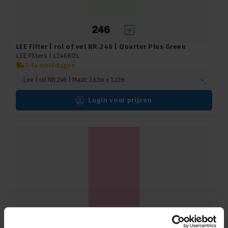
LEE Filter | rol of vel NR.246 | Quarter Plus Green
LEE Filters |
L246ROL
7-14 werkdagen
Lee | rol NR.246 | Maat: 7,62m x 1,22m
Login voor prijzen