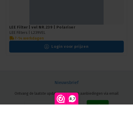
LEE Filter | vel NR.239 | Polariser
LEE Filters |
L239VEL
7-14 werkdagen
Login voor prijzen
Nieuwsbrief
Ontvang de laatste updates, nieuws en aanbiedingen via email
8,7
Vergelijk producten
0
Volg ons