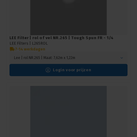
LEE Filter | rol of vel NR.265 | Tough Spun FR - 1/4
LEE Filters |
L265ROL
7-14 werkdagen
Lee | rol NR.265 | Maat: 7,62m x 1,22m
Login voor prijzen