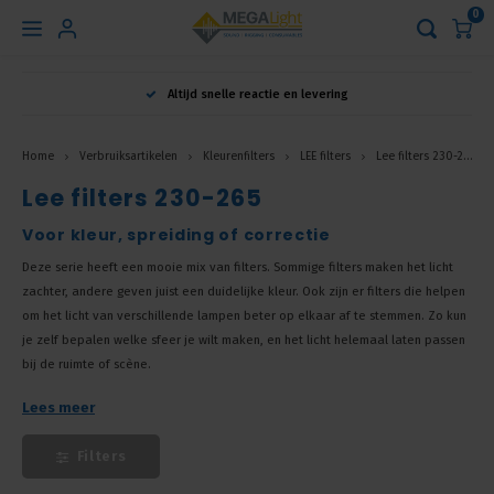
0
Hoofdmenu
Altijd snelle reactie en levering
Taal
Home
Verbruiksartikelen
Kleurenfilters
LEE filters
Lee filters 230-265
Lee filters 230-265
Nederlands
Voor kleur, spreiding of correctie
Deze serie heeft een mooie mix van filters. Sommige filters maken het licht
English
zachter, andere geven juist een duidelijke kleur. Ook zijn er filters die helpen
om het licht van verschillende lampen beter op elkaar af te stemmen. Zo kun
Français
je zelf bepalen welke sfeer je wilt maken, en het licht helemaal laten passen
bij de ruimte of scène.
Lees meer
Filters