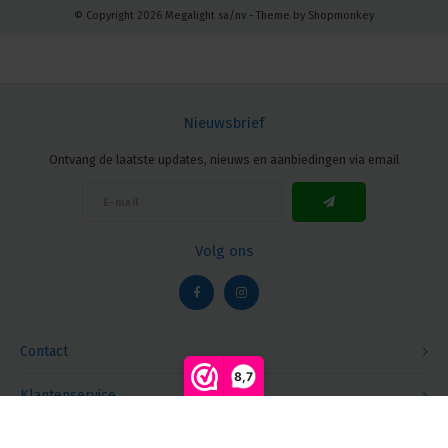
© Copyright 2026 Megalight sa/nv - Theme by
Shopmonkey
Nieuwsbrief
Ontvang de laatste updates, nieuws en aanbiedingen via email
Volg ons
Contact
8,7
Klantenservice
Vergelijk producten
0
Mijn account