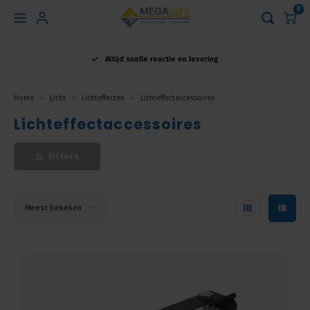
0
Hoofdmenu
Altijd snelle reactie en levering
Taal
Home
Licht
Lichteffecten
Lichteffectaccessoires
Lichteffectaccessoires
Nederlands
Filters
English
Français
Meest bekeken