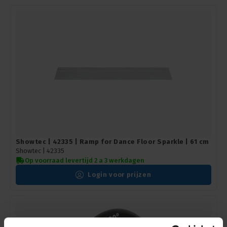
Showtec | 42335 | Ramp for Dance Floor Sparkle | 61 cm
Showtec |
42335
Op voorraad levertijd 2 a 3 werkdagen
Login voor prijzen