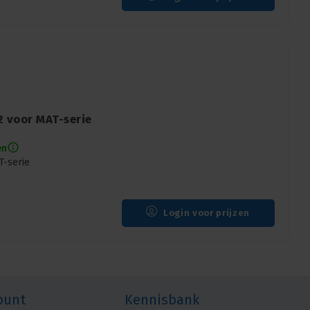
2 voor MAT-serie
en
T-serie
Login voor prijzen
ount
Kennisbank