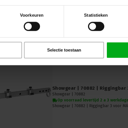
Showgear |
70806
Op voorraad levertijd 2 a 3 werkdag
Voorkeuren
Statistieken
Showgear | 70806 | TA-30 Truss Adapter 
series
Selectie toestaan
Showgear | 70882 | Riggingbar 
Showgear |
70882
Op voorraad levertijd 2 a 3 werkdag
Showgear | 70882 | Riggingbar 3 voor MA