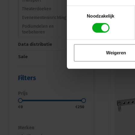
Transport
Toestemmingsselectie
Theaterdoeken
Noodzakelijk
Evenementeninrichting
Podiumdelen en
toebehoren
Data distributie
Weigeren
Sale
Filters
Prijs
€
0
€
250
Merken