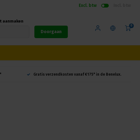
Excl. btw
Incl. btw
nt aanmaken
0
Doorgaan
*
Gratis verzendkosten vanaf €175* in de Benelux.