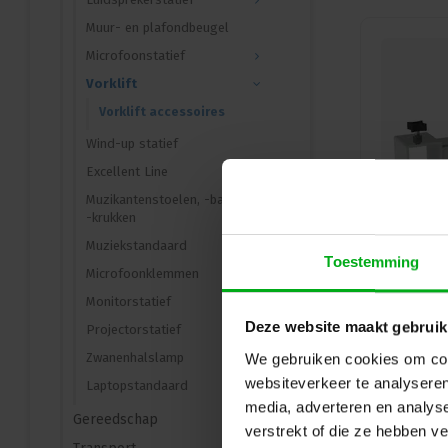
Muur- en plafondbeugel
Microfoonstatief
Vorklift
Vorklift accessoires
Wind-up statief
Excellent Line
Muzikantenstoelen, -bankjes en
-krukken
Muziekstandaard
Toestemming
Microfoonklemmen
Monitorstatief
Deze website maakt gebruik
Projectorstatief
We gebruiken cookies om cont
Zwanenhalslamp
websiteverkeer te analyseren
Laptopstandaard
media, adverteren en analys
Gereedschap
verstrekt of die ze hebben v