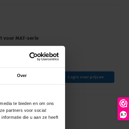
1 voor MAT-serie
en
T-serie
Over
Login voor prijzen
 media te bieden en om ons
ze partners voor social
8,7
nformatie die u aan ze heeft
ss Adapter