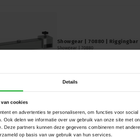
Showgear | 70880 | Riggingbar 
Showgear |
70880
Op voorraad levertijd 2 a 3 werkdag
Showgear | 70880 | Riggingbar 1 voor MA
Details
 van cookies
ent en advertenties te personaliseren, om functies voor social
. Ook delen we informatie over uw gebruik van onze site met on
e. Deze partners kunnen deze gegevens combineren met andere i
Showgear | 70806 | TA-30 | Tru
erzameld op basis van uw gebruik van hun services.
Verstelbaar voor MT/LT series