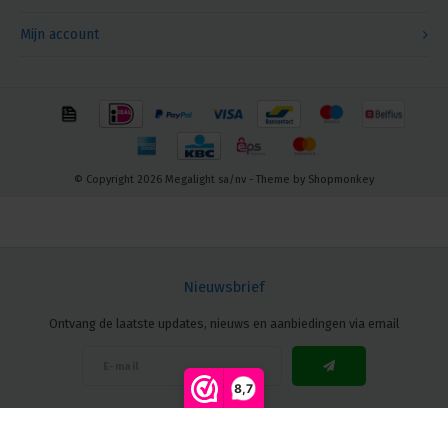
Mijn account
© Copyright 2026 Megalight sa/nv - Theme by
Shopmonkey
Nieuwsbrief
Ontvang de laatste updates, nieuws en aanbiedingen via email
8,7
Volg ons
Vergelijk producten
0