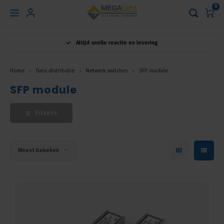
0
Hoofdmenu
Altijd snelle reactie en levering
Taal
Home
Data distributie
Netwerk switches
SFP module
SFP module
Nederlands
Filters
English
Français
Meest bekeken