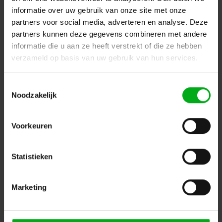
informatie over uw gebruik van onze site met onze
partners voor social media, adverteren en analyse. Deze
partners kunnen deze gegevens combineren met andere
informatie die u aan ze heeft verstrekt of die ze hebben
verzameld op basis van uw gebruik van hun services.
Toestemmingsselectie
Noodzakelijk
DSIT | SFP (mini-GBIC) LC module singlemode duplex
1310nm
Voorkeuren
GV-1312203-40
Op voorraad levertijd 2 a 3 werkdagen
Vezeloptische afstand: 40km
Statistieken
Login voor prijzen
Marketing