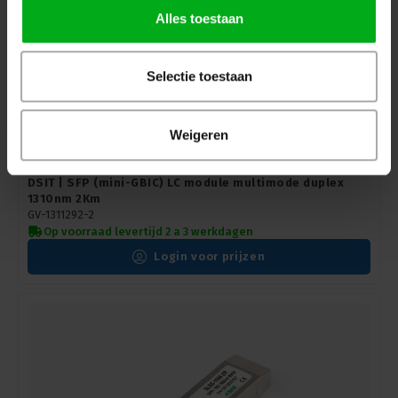
Alles toestaan
Selectie toestaan
Weigeren
DSIT | SFP (mini-GBIC) LC module multimode duplex
1310nm 2Km
GV-1311292-2
Op voorraad levertijd 2 a 3 werkdagen
Login voor prijzen