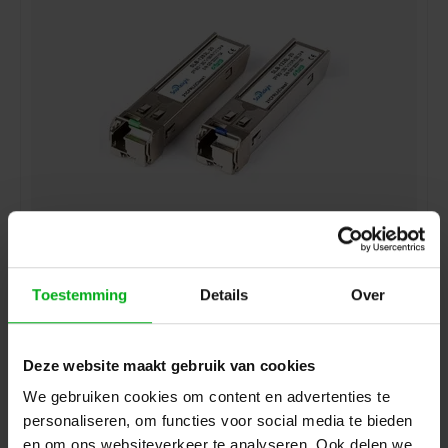
DSIT | SFP Plus 10 gigabit (mini-GBIC) LC module
singlemode simplex TX: 1330nm RX: 1270nm
GV-1312304-40
Op voorraad levertijd 2 a 3 werkdagen
Toestemming
Details
Over
Vezeloptische afstand: 40km
Login voor prijzen
Deze website maakt gebruik van cookies
We gebruiken cookies om content en advertenties te
personaliseren, om functies voor social media te bieden
en om ons websiteverkeer te analyseren. Ook delen we