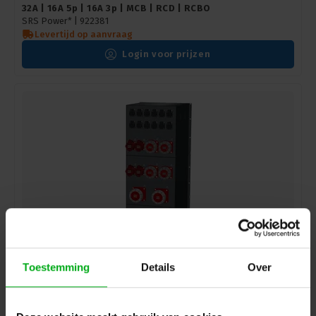
32A | 16A 5p | 16A 3p | MCB | RCD | RCBO
SRS Power* |
922381
Levertijd op aanvraag
Login voor prijzen
Toestemming
Details
Over
SRS Power | Stroomverdeler 400A | 125A | 63A | 32A |
Schuko | Main | RCBO
SRS Power* |
922327
Levertijd op aanvraag