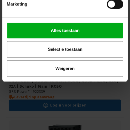
Marketing
Alles toestaan
Selectie toestaan
Weigeren
SRS Power | Stroomverdeler 400A | 400A | 125A | 63A |
32A | Schuko | Main | RCBO
SRS Power* |
922339
Levertijd op aanvraag
Login voor prijzen