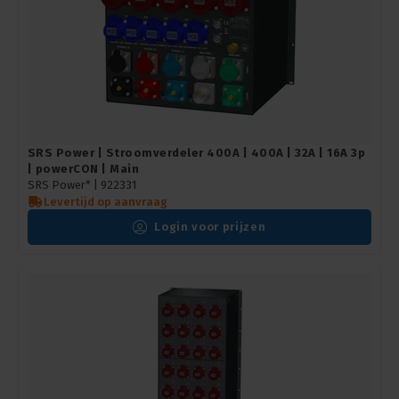
SRS Power | Stroomverdeler 400A | 400A | 32A | 16A 3p
| powerCON | Main
SRS Power* |
922331
Levertijd op aanvraag
Login voor prijzen