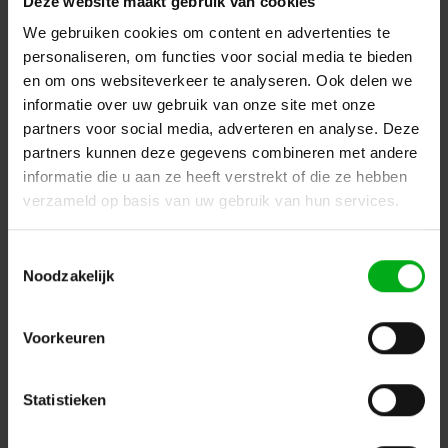
Deze website maakt gebruik van cookies
Login voor prijzen
We gebruiken cookies om content en advertenties te
personaliseren, om functies voor social media te bieden
en om ons websiteverkeer te analyseren. Ook delen we
informatie over uw gebruik van onze site met onze
partners voor social media, adverteren en analyse. Deze
partners kunnen deze gegevens combineren met andere
informatie die u aan ze heeft verstrekt of die ze hebben
verzameld op basis van uw gebruik van hun services.
Toestemmingsselectie
Noodzakelijk
SRS Power | Stroomverdeler 400A | 400A | 125A | 32A |
Voorkeuren
16A | Schuko | RCD
SRS Power* |
922800
Levertijd op aanvraag
Statistieken
Login voor prijzen