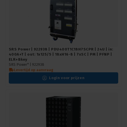
SRS Power | 922938 | PDU400T1C18H7SCPR | 24U | in:
400A+T | out: 1x125/5 | 18xH16-8 | 7xSC | PM | PFNP |
ELR+Bkey
SRS Power* |
922938
Levertijd op aanvraag
Login voor prijzen