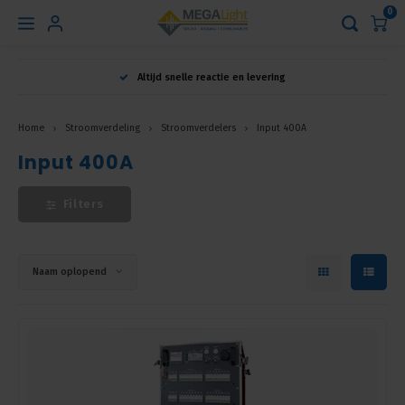
0
Hoofdmenu
Altijd snelle reactie en levering
Taal
Home
Stroomverdeling
Stroomverdelers
Input 400A
Input 400A
Nederlands
Filters
English
Français
Naam oplopend