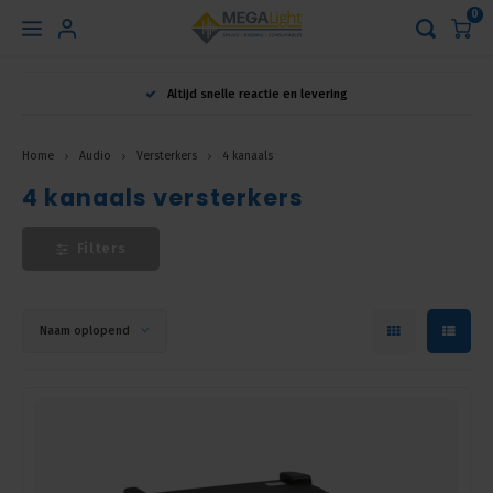
0
Hoofdmenu
Altijd snelle reactie en levering
Taal
Home
Audio
Versterkers
4 kanaals
4 kanaals versterkers
Nederlands
Filters
English
Français
Naam oplopend