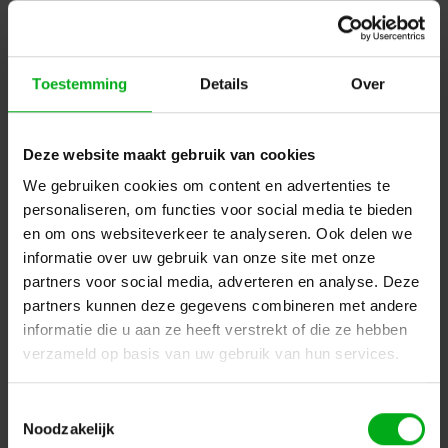
Mengversterker
DAP |
D6151
Op voorraad levertijd 2 a 3 werkdagen
Login voor prijzen
Toestemming
Details
Over
Deze website maakt gebruik van cookies
We gebruiken cookies om content en advertenties te
personaliseren, om functies voor social media te bieden
en om ons websiteverkeer te analyseren. Ook delen we
informatie over uw gebruik van onze site met onze
partners voor social media, adverteren en analyse. Deze
partners kunnen deze gegevens combineren met andere
informatie die u aan ze heeft verstrekt of die ze hebben
verzameld op basis van uw gebruik van hun services.
DAP | D6152 | ZA-7250 | 250 W 100 V 4-Zone
Mengversterker
Toestemmingsselectie
DAP |
D6152
Noodzakelijk
Op voorraad levertijd 2 a 3 werkdagen