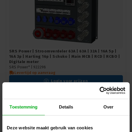
SRS Power | Stroomverdeler 63A | 63A | 32A | 16A 5p |
16A 3p | Harting 16p | Schuko | Main MCB | RCD | RCBO |
Digitale meter
SRS Power* |
922298
Levertijd op aanvraag
Login voor prijzen
Toestemming
Details
Over
Deze website maakt gebruik van cookies