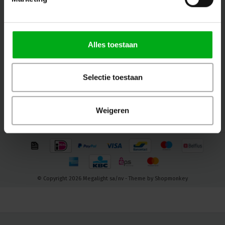
Volg ons
Alles toestaan
Contact
Selectie toestaan
Klantenservice
Mijn account
Weigeren
© Copyright 2026 Megalight sa/nv - Theme by
Shopmonkey