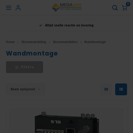
0
Hoofdmenu
Altijd snelle reactie en levering
Taal
Home
Stroomverdeling
Stroomverdelers
Wandmontage
Wandmontage
Nederlands
Filters
English
Français
Naam oplopend