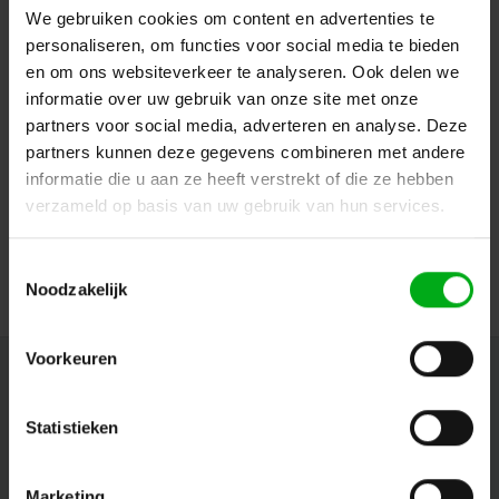
We gebruiken cookies om content en advertenties te
personaliseren, om functies voor social media te bieden
en om ons websiteverkeer te analyseren. Ook delen we
informatie over uw gebruik van onze site met onze
partners voor social media, adverteren en analyse. Deze
partners kunnen deze gegevens combineren met andere
SRS Power | Stroomverdeler 63A | 63A | 32A | 16A 5p |
Schuko | Main MCB | RCD | RCBO | Digitale meter
informatie die u aan ze heeft verstrekt of die ze hebben
SRS Power* |
922297
verzameld op basis van uw gebruik van hun services.
Levertijd op aanvraag
Login voor prijzen
Toestemmingsselectie
Noodzakelijk
Voorkeuren
Nieuwsbrief
Ontvang de laatste updates, nieuws en aanbiedingen via email
Statistieken
Marketing