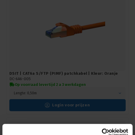
DSIT | CAT6a S/FTP (PIMF) patchkabel | Kleur: Oranje
DC-6A6-005
Op voorraad levertijd 2 a 3 werkdagen
Lengte: 0,50m
Login voor prijzen