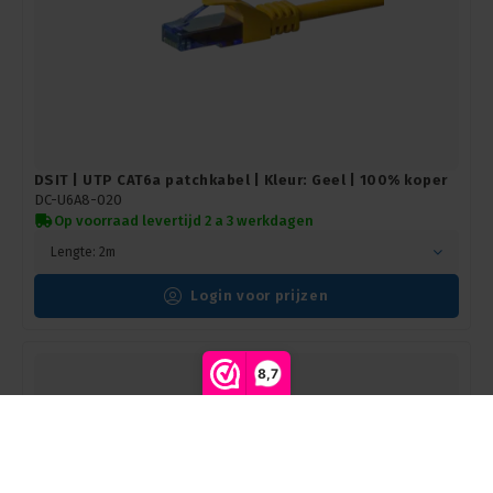
DSIT | UTP CAT6a patchkabel | Kleur: Geel | 100% koper
DC-U6A8-020
Op voorraad levertijd 2 a 3 werkdagen
Lengte: 2m
Login voor prijzen
8,7
Vergelijk producten
0