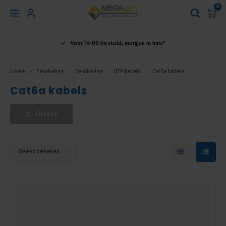
0
Hoofdmenu
Voor 14:00 besteld, morgen in huis*
Taal
Home
Bekabeling
Bekabeling
UTP kabels
Cat6a kabels
Cat6a kabels
Nederlands
Filters
English
Français
Meest bekeken