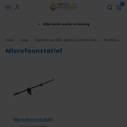
0
Hoofdmenu
Altijd snelle reactie en levering
Taal
Home
Stage
Statieven voor licht, geluid, muziek en video
Microfoonstatief
Microfoonstatief
Nederlands
English
Français
Microfoonstatief-