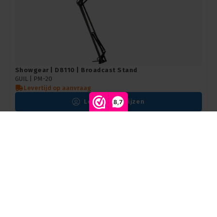
Showgear | D8110 | Broadcast Stand
GUIL | PM-20
Levertijd op aanvraag
Login voor prijzen
8,7
Vergelijk producten
0
OP=OP
Start vergelijking