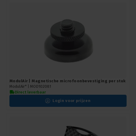
ModulAir | Magnetische microfoonbevestiging per stuk
ModulAir* |
MOD102081
Direct leverbaar
Login voor prijzen