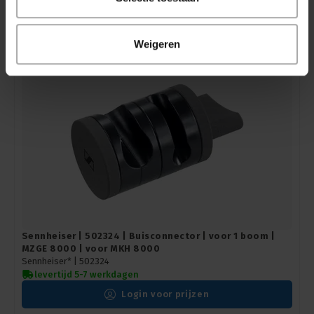
Login voor prijzen
Weigeren
Sennheiser | 502324 | Buisconnector | voor 1 boom |
MZGE 8000 | voor MKH 8000
Sennheiser* |
502324
levertijd 5-7 werkdagen
Login voor prijzen