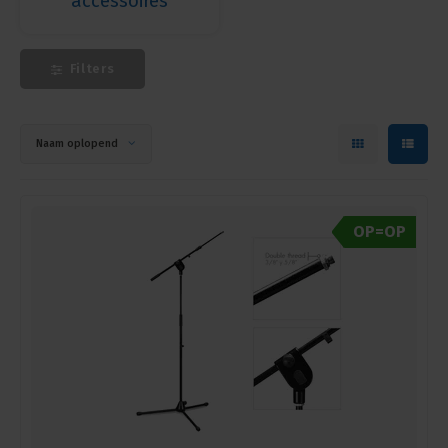
accessoires
Filters
Naam oplopend
OP=OP