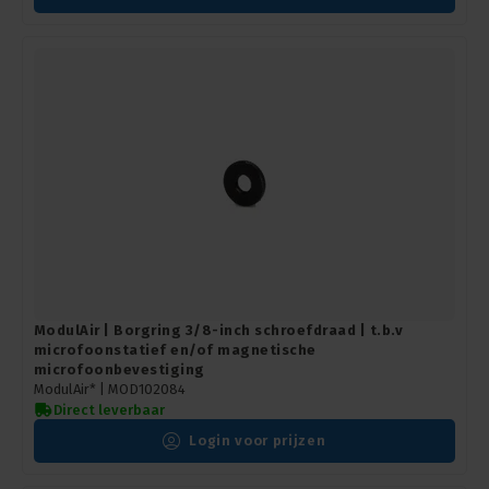
ModulAir | Borgring 3/8-inch schroefdraad | t.b.v
microfoonstatief en/of magnetische
microfoonbevestiging
ModulAir* |
MOD102084
Direct leverbaar
Login voor prijzen