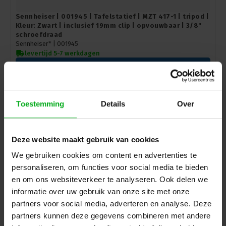
Sennheiser | 001945 | Tafelstatief | MZT 417-1 | tripod |
Kleur: Zwart | inclusief 19mm clip | opvouwbaar | 3/8"
schroefdraad
Sennheiser* |
001945
levertijd 5-7 werkdagen
Login voor prijzen
Toestemming
Details
Over
Deze website maakt gebruik van cookies
We gebruiken cookies om content en advertenties te
personaliseren, om functies voor social media te bieden
en om ons websiteverkeer te analyseren. Ook delen we
informatie over uw gebruik van onze site met onze
partners voor social media, adverteren en analyse. Deze
partners kunnen deze gegevens combineren met andere
Sennheiser | 502322 | Vloerstatief | voor MKH 8000 |