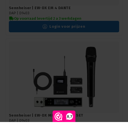
Sennheiser | EW-DX EM 4 DANTE
DAP | D1403
Op voorraad levertijd 2 a 3 werkdagen
Login voor prijzen
Sennheiser | EW-DX MKE 2 / 835-S SET
8,7
DAP | D1403
Op voorraad levertijd 2 a 3 werkdagen