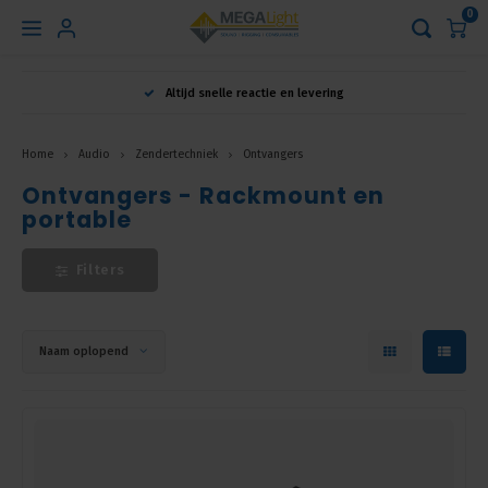
0
Hoofdmenu
Altijd snelle reactie en levering
Taal
Home
Audio
Zendertechniek
Ontvangers
Ontvangers - Rackmount en
Nederlands
portable
English
Filters
Français
Naam oplopend