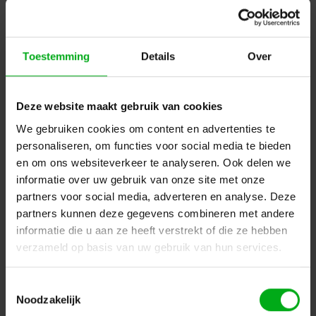
Toestemming
Details
Over
Sennheiser | 508497 | Draadloze digitale XLR
ontvanger | XSW-D | compacte ontvanger met XLR male
output | USB oplaadbaar | 2400-2483,5 MHz
Deze website maakt gebruik van cookies
Sennheiser* |
508497
levertijd 5-7 werkdagen
We gebruiken cookies om content en advertenties te
Login voor prijzen
personaliseren, om functies voor social media te bieden
en om ons websiteverkeer te analyseren. Ook delen we
informatie over uw gebruik van onze site met onze
partners voor social media, adverteren en analyse. Deze
DIGITAAL
partners kunnen deze gegevens combineren met andere
informatie die u aan ze heeft verstrekt of die ze hebben
verzameld op basis van uw gebruik van hun services.
Toestemmingsselectie
Noodzakelijk