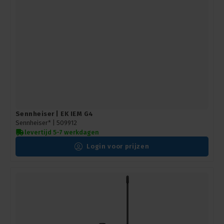
Sennheiser | EK IEM G4
Sennheiser* |
509912
levertijd 5-7 werkdagen
Login voor prijzen