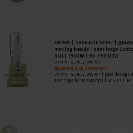
Osram | 4008321818997 | gason
moving heads - zeer hoge lichto
HMI | 1500W | 60-P50 M3W
Osram |
4008321818997
Levertijd op aanvraag
Osram | 4008321818997 | gasonladingsl
zeer hoge lichtopbrengst | LOK-IT! | HM