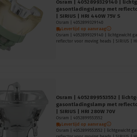
Osram | 4052899329140 | licht
gasontladingslamp met reflect
| SIRIUS | HRI 440W 75V S
Osram |
4052899329140
Levertijd op aanvraag
Osram | 4052899329140 | lichtgewicht g
reflector voor moving heads | SIRIUS | 
Osram | 4052899553552 | lichtg
gasontladingslamp met reflect
| SIRIUS | HRI 280W 70V
Osram |
4052899553552
Levertijd op aanvraag
Osram | 4052899553552 | lichtgewicht g
reflector voor moving heads | SIRIUS | 