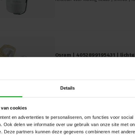
Osram | 4052899195431 | licht
gasontladingslamp met reflect
| SIRIUS | HRI 330W 65V XL
Osram |
4052899195431
Levertijd op aanvraag
Osram | 4052899195431 | lichtgewicht g
Details
reflector voor moving heads | SIRIUS | 
 van cookies
ent en advertenties te personaliseren, om functies voor social
. Ook delen we informatie over uw gebruik van onze site met on
e. Deze partners kunnen deze gegevens combineren met andere i