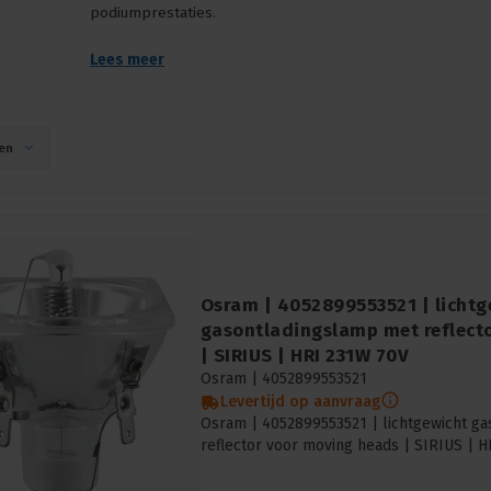
podiumprestaties.
Lees meer
en
Osram | 4052899553521 | lichtg
gasontladingslamp met reflect
| SIRIUS | HRI 231W 70V
Osram |
4052899553521
Levertijd op aanvraag
Osram | 4052899553521 | lichtgewicht g
reflector voor moving heads | SIRIUS | 