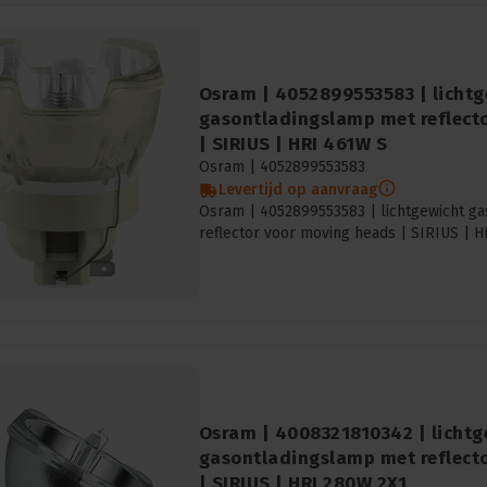
Osram | 4052899553583 | lichtg
gasontladingslamp met reflect
| SIRIUS | HRI 461W S
Osram |
4052899553583
Levertijd op aanvraag
Osram | 4052899553583 | lichtgewicht g
reflector voor moving heads | SIRIUS | 
Osram | 4008321810342 | lichtg
gasontladingslamp met reflect
| SIRIUS | HRI 280W 2X1