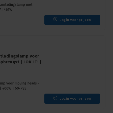
asonladingslamp met
HRI 461W
Login voor prijzen
tladingslamp voor
pbrengst | LOK-IT! |
amp voor moving heads -
 | 400W | 60-P28
Login voor prijzen