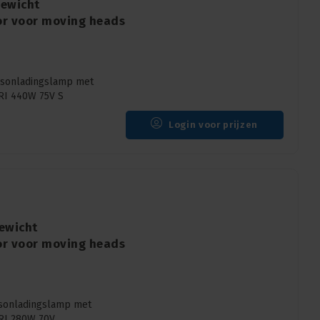
gewicht
or voor moving heads
asonladingslamp met
HRI 440W 75V S
Login voor prijzen
ewicht
or voor moving heads
asonladingslamp met
HRI 280W 70V