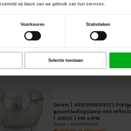
erzameld op basis van uw gebruik van hun services.
Osram | 4052899179790 | gaso
moving heads - zeer hoge lichto
Voorkeuren
Statistieken
HTI | 700W | 60-P28
Osram |
4052899179790
Levertijd op aanvraag
Osram | 4052899179790 | gasonladingsl
zeer hoge lichtopbrengst | LOK-IT! | HTI
Selectie toestaan
Osram | 4052899553613 | lichtg
gasontladingslamp met reflect
| SIRIUS | HRI 461W
Osram |
4052899553613
Levertijd op aanvraag