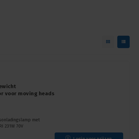
ewicht
or voor moving heads
asonladingslamp met
HRI 231W 70V
Login voor prijzen