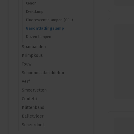
Xenon
Kwikdamp
Fluorescentielampen (CFL)
Gasontladingslamp
Dozen lampen
Spanbanden
Krimpkous
Touw
Schoonmaakmiddelen
Verf
Smeervetten
Confetti
Klittenband
Balletvloer
Scheurdoek