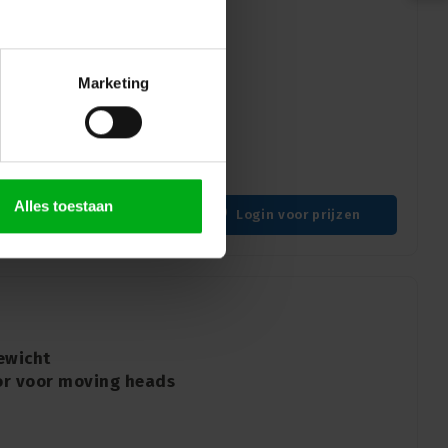
ntladingslamp voor
pbrengst | LOK-IT! |
Marketing
amp voor moving heads -
 | 700W | 60-P28
Alles toestaan
Login voor prijzen
ewicht
or voor moving heads