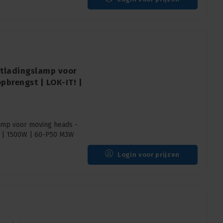
tladingslamp voor
pbrengst | LOK-IT! |
amp voor moving heads -
I | 1500W | 60-P50 M3W
Login voor prijzen