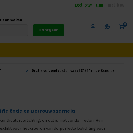
Excl. btw
Incl. btw
nt aanmaken
0
Doorgaan
*
Gratis verzendkosten vanaf €175* in de Benelux.
fficiëntie en Betrouwbaarheid
 theaterverlichting, en dat is niet zonder reden. Hun
eschikt voor het creëren van de perfecte belichting voor