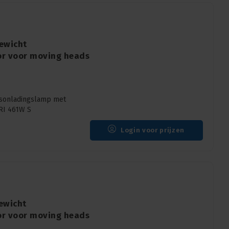
ewicht
or voor moving heads
asonladingslamp met
HRI 461W S
Login voor prijzen
ewicht
or voor moving heads