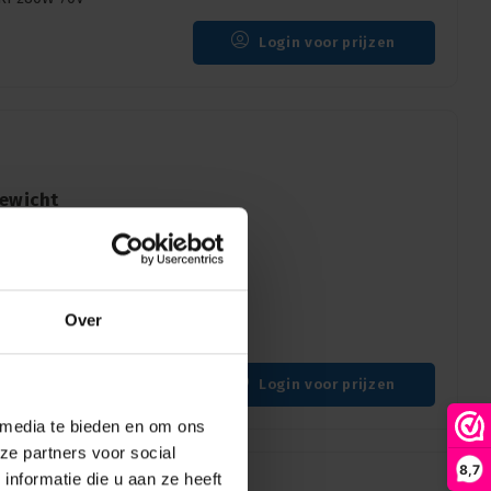
Login voor prijzen
gewicht
or voor moving heads
asonladingslamp met
Over
HRI 330W 65V XL
Login voor prijzen
 media te bieden en om ons
ze partners voor social
8,7
nformatie die u aan ze heeft