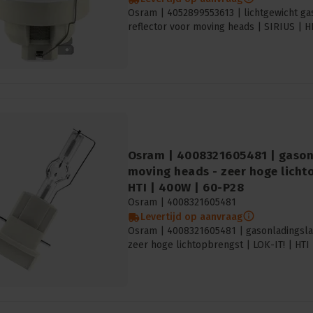
Osram | 4052899553613 | lichtgewicht g
reflector voor moving heads | SIRIUS | 
Osram | 4008321605481 | gason
moving heads - zeer hoge lichto
HTI | 400W | 60-P28
Osram |
4008321605481
Levertijd op aanvraag
Osram | 4008321605481 | gasonladingsl
zeer hoge lichtopbrengst | LOK-IT! | HTI