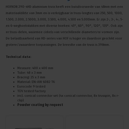
HOFKON 290-4HD aluminium truss heeft een buisdoorsnede van 48mm met een
materiaaldikte van 3mm en is verkrijgbaar in truss-lengtes van 250, 500, 1000,
1.500, 2.000, 2.5000, 3.000, 3.500, 4.000, 4.500 en 5.000mm. Er zijn 2-, 3-, 4-, 5-
en 6-weghoekstukken met diverse hoeken: 45°, 60°, 90°, 120°, 135°. Ook zijn
er truss-delen, waarmee cirkels van verschillende diameters te vormen zijn.
De belastbaarheid van HD-series van HOF is hoger en daardoor geschikt voor
grotere/zwaardere toepassingen. De breedte van de truss is 398mm.
Technical data:
Measure: 400 x 400 mm
Tube: 48 x 3 mm
Bracing: 25 x 3 mm
Material: EN-AW 6082 T6
Eurocode 9 tested
TÜV tested factory
incl. conical connector set (4x conical connector, 8x trusspin, 8x r-
clip)
Powder coating by request