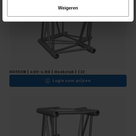
Weigeren
HOFKON | 400-4 HD | Hoekstuk | C22
Login voor prijzen