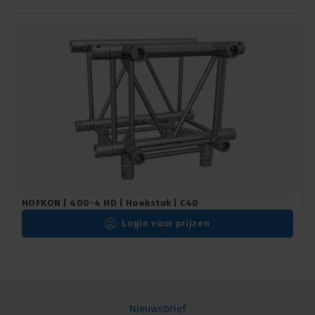
HOFKON | 400-4 HD | Hoekstuk | C40
Login voor prijzen
Nieuwsbrief