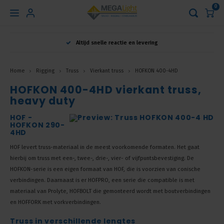
0
Hoofdmenu
Altijd snelle reactie en levering
Taal
Home
Rigging
Truss
Vierkant truss
HOFKON 400-4HD
HOFKON 400-4HD vierkant truss,
Nederlands
heavy duty
HOF -
English
HOFKON 290-
4HD
Français
HOF levert truss-materiaal in de meest voorkomende formaten. Het gaat
hierbij om truss met een-, twee-, drie-, vier- of vijfpuntsbevestiging. De
HOFKON-serie is een eigen formaat van HOF, die is voorzien van conische
verbindingen. Daarnaast is er HOFPRO, een serie die compatible is met
materiaal van Prolyte, HOFBOLT die gemonteerd wordt met boutverbindingen
en HOFFORK met vorkverbindingen.
Truss in verschillende lengtes