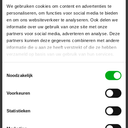
We gebruiken cookies om content en advertenties te
personaliseren, om functies voor social media te bieden
en om ons websiteverkeer te analyseren. Ook delen we
informatie over uw gebruik van onze site met onze
partners voor social media, adverteren en analyse. Deze
partners kunnen deze gegevens combineren met andere
informatie die u aan ze heeft verstrekt of die ze hebben
verzameld op basis van uw gebruik van hun services.
Toestemmingsselectie
Noodzakelijk
Advance | 50-33 | AT8H | PVC- tape | Rol kleur: Rood-Wit
of Geel-Zwart | Rol breedte: 50mm | Rol lengte: 33
Meter
Voorkeuren
Advance |
72208707
Direct leverbaar
Rol breedte: 50mm, Rol lengte: 33 Meter, Rol kleur: Rood-Wit
Statistieken
Login voor prijzen