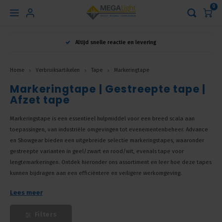
0
Hoofdmenu
Altijd snelle reactie en levering
Taal
Home
Verbruiksartikelen
Tape
Markeringtape
Markeringtape | Gestreepte tape |
Nederlands
Afzet tape
Markeringstape is een essentieel hulpmiddel voor een breed scala aan
English
toepassingen, van industriële omgevingen tot evenementenbeheer. Advance
en Showgear bieden een uitgebreide selectie markeringstapes, waaronder
Français
gestreepte varianten in geel/zwart en rood/wit, evenals tape voor
lengtemarkeringen. Ontdek hieronder ons assortiment en leer hoe deze tapes
kunnen bijdragen aan een efficiëntere en veiligere werkomgeving.
Lees meer
Filters