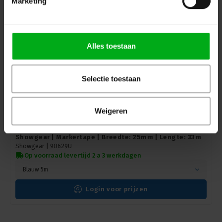
Marketing
Alles toestaan
Selectie toestaan
Weigeren
Showgear | Markertape | Breedte: 25mm | Lengte: 33m
Showgear |
90629U
Op voorraad levertijd 2 a 3 werkdagen
Blauw 5m
Login voor prijzen