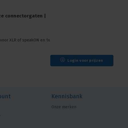
ze connectorgaten |
voor XLR of speakON en 1x
Login voor prijzen
ount
Kennisbank
Onze merken
s