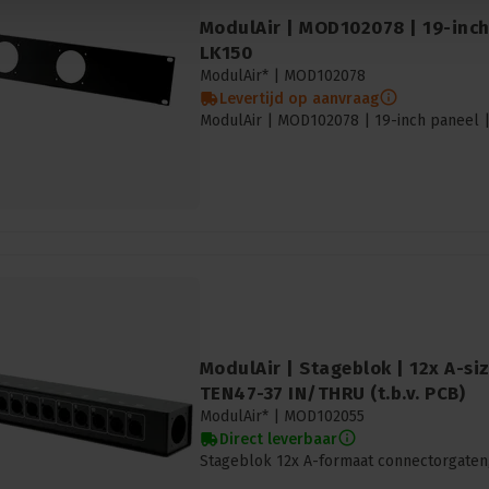
ModulAir | MOD102078 | 19-inch
LK150
ModulAir* |
MOD102078
Levertijd op aanvraag
ModulAir | MOD102078 | 19-inch paneel |
ModulAir | Stageblok | 12x A-si
TEN47-37 IN/THRU (t.b.v. PCB)
ModulAir* |
MOD102055
Direct leverbaar
Stageblok 12x A-formaat connectorgaten