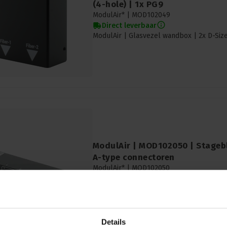
(4-hole) | 1x PG9
ModulAir* |
MOD102049
Direct leverbaar
ModulAir | Glasvezel wandbox | 2x D-Siz
ModulAir | MOD102050 | Stageb
A-type connectoren
ModulAir* |
MOD102050
Direct leverbaar
ModulAir | MOD102050 | Stageblok Cat b
connectoren
Details