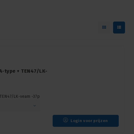
 A-type + TEN47/LK-
+ TEN47/LK-veam -37p
Login voor prijzen