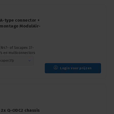
 A-type connector +
 montage ModulAir-
EN47- of Socapex 37-
s en multiconnectors
ocapex 37p
Login voor prijzen
 2x Q-ODC2 chassis