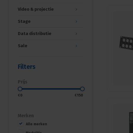
Video & projectie
Stage
Data distributie
Sale
Filters
Prijs
€
0
€
150
Merken
Alle merken
ModulAir