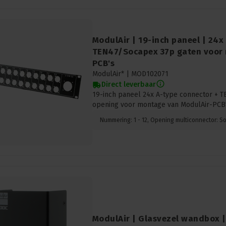
ModulAir | 19-inch paneel | 24x
TEN47/Socapex 37p gaten voor
PCB's
ModulAir* |
MOD102071
Direct leverbaar
19-inch paneel 24x A-type connector + T
opening voor montage van ModulAir-PCB'
Nummering: 1 - 12, Opening multiconnector: S
ModulAir | Glasvezel wandbox |