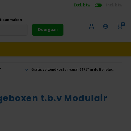
Excl. btw
Incl. btw
nt aanmaken
0
Doorgaan
*
Gratis verzendkosten vanaf €175* in de Benelux.
geboxen t.b.v Modulair