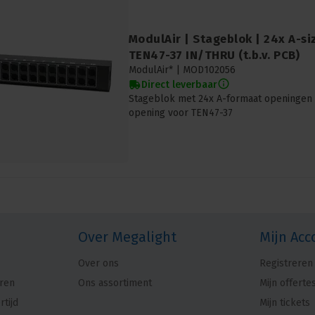
ModulAir | Stageblok | 24x A-si
TEN47-37 IN/THRU (t.b.v. PCB)
ModulAir* |
MOD102056
Direct leverbaar
Stageblok met 24x A-formaat openingen 
opening voor TEN47-37
Over Megalight
Mijn Acc
Over ons
Registreren
ren
Ons assortiment
Mijn offerte
rtijd
Mijn tickets