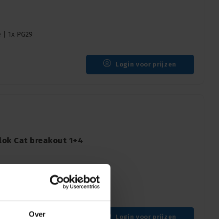
e | 1x PG29
Login voor prijzen
lok Cat breakout 1+4
reakout 1+4 A-type
Over
Login voor prijzen