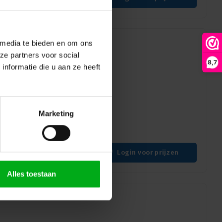
 media te bieden en om ons
ze partners voor social
8,7
nformatie die u aan ze heeft
paneel | t.b.v 4x
2022
Marketing
MOD102022 break-in/out
Login voor prijzen
Alles toestaan