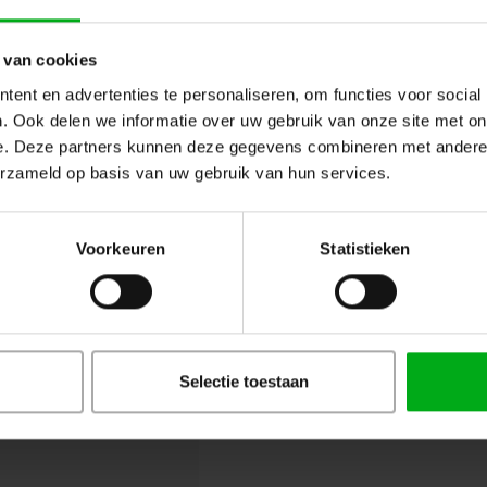
 van cookies
ent en advertenties te personaliseren, om functies voor social
. Ook delen we informatie over uw gebruik van onze site met on
e. Deze partners kunnen deze gegevens combineren met andere i
ModulAir | MOD102077 | 19-inch 
erzameld op basis van uw gebruik van hun services.
12ch Break-out Break-in MOD10
ModulAir* |
MOD102077
Levertijd op aanvraag
Voorkeuren
Statistieken
ModulAir 19"-paneel voor montage van 
module.
Selectie toestaan