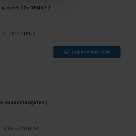
 paneel | 2x TEN47 /
 2x TEN47 / LK150
Login voor prijzen
ze connectorgaten |
, TEN47-37 IN/THRU