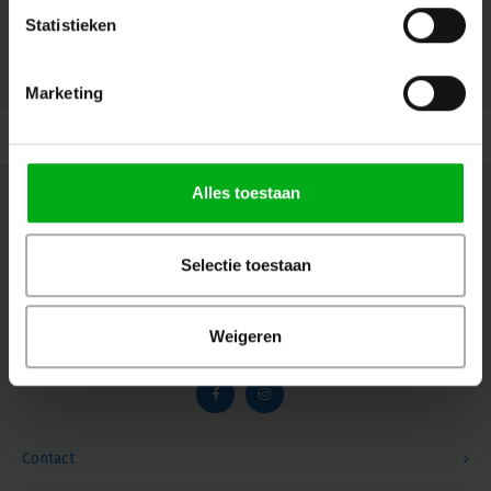
Statistieken
© Copyright 2026 Megalight sa/nv - Theme by
Shopmonkey
Marketing
Alles toestaan
Nieuwsbrief
Ontvang de laatste updates, nieuws en aanbiedingen via email
Selectie toestaan
Weigeren
Volg ons
Contact