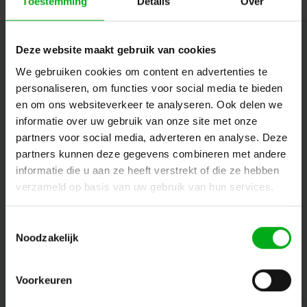
Toestemming
Details
Over
Nieuwsbrief
Deze website maakt gebruik van cookies
We gebruiken cookies om content en advertenties te
Ontvang de laatste updates, nieuws en aanbiedingen via email
personaliseren, om functies voor social media te bieden
en om ons websiteverkeer te analyseren. Ook delen we
informatie over uw gebruik van onze site met onze
Volg ons
partners voor social media, adverteren en analyse. Deze
partners kunnen deze gegevens combineren met andere
informatie die u aan ze heeft verstrekt of die ze hebben
verzameld op basis van uw gebruik van hun services.
Contact
Toestemmingsselectie
Klantenservice
Noodzakelijk
Mijn account
Voorkeuren