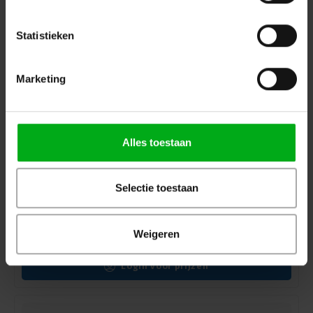
Statistieken
Marketing
Alles toestaan
Selectie toestaan
DAP | D9471 | Digi-Quad | DMX Quad 4-polige digitale
kabel
Weigeren
DAP |
D9471
Op voorraad levertijd 2 a 3 werkdagen
Login voor prijzen