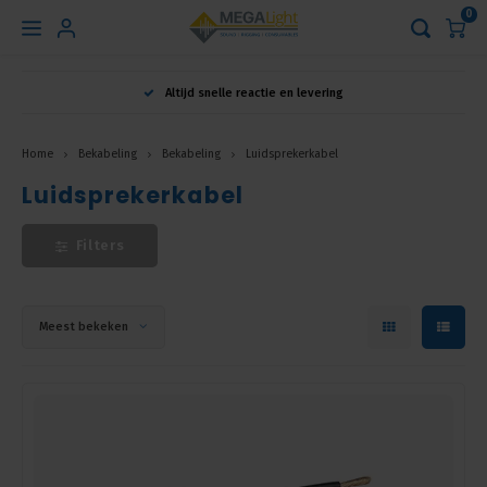
0
Hoofdmenu
Altijd snelle reactie en levering
Taal
Home
Bekabeling
Bekabeling
Luidsprekerkabel
Luidsprekerkabel
Nederlands
Filters
English
Français
Meest bekeken