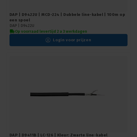
DAP | D9422U | MCD-224 | Dubbele line-kabel | 100m op
een spoel
DAP |
D9422U
Op voorraad levertijd 2 a 3 werkdagen
Login voor prijzen
DAP | D9411B | LC-126 | Kleur: Zwarte line-kabel