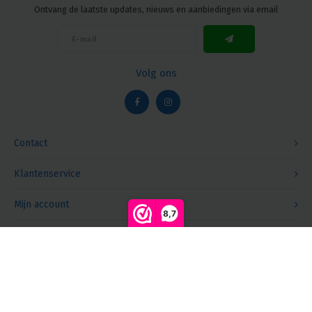
Ontvang de laatste updates, nieuws en aanbiedingen via email
Volg ons
Contact
Klantenservice
Mijn account
8,7
Vergelijk producten
0
Start vergelijking
© Copyright 2026 Megalight sa/nv - Theme by
Shopmonkey