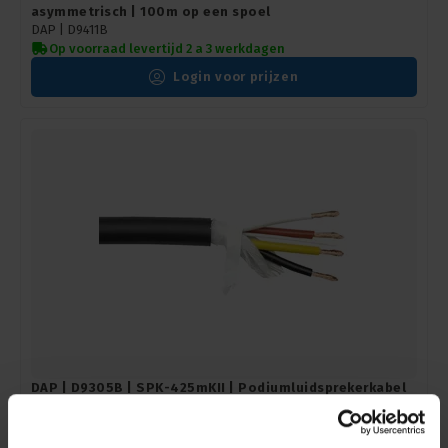
asymmetrisch | 100m op een spoel
DAP |
D9411B
Op voorraad levertijd 2 a 3 werkdagen
Login voor prijzen
DAP | D9305B | SPK-425mKII | Podiumluidsprekerkabel
4 x 2,5mm | antiknoop | 50m op een spoel | Kleur:
Zwarte mantel
DAP |
D9305B