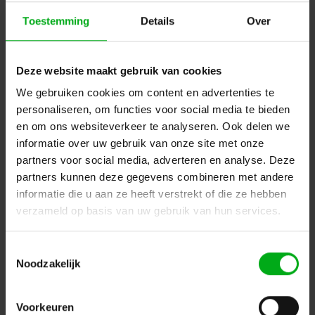
Op voorraad levertijd 2 a 3 werkdagen
Toestemming
Details
Over
Login voor prijzen
Deze website maakt gebruik van cookies
We gebruiken cookies om content en advertenties te
personaliseren, om functies voor social media te bieden
en om ons websiteverkeer te analyseren. Ook delen we
informatie over uw gebruik van onze site met onze
partners voor social media, adverteren en analyse. Deze
partners kunnen deze gegevens combineren met andere
informatie die u aan ze heeft verstrekt of die ze hebben
verzameld op basis van uw gebruik van hun services.
DAP | D9103 | SPE-225 | Luidsprekerkabel 2 x 2,5mm |
Toestemmingsselectie
100m op een spoel
Noodzakelijk
DAP |
D9103
Op voorraad levertijd 2 a 3 werkdagen
Login voor prijzen
Voorkeuren