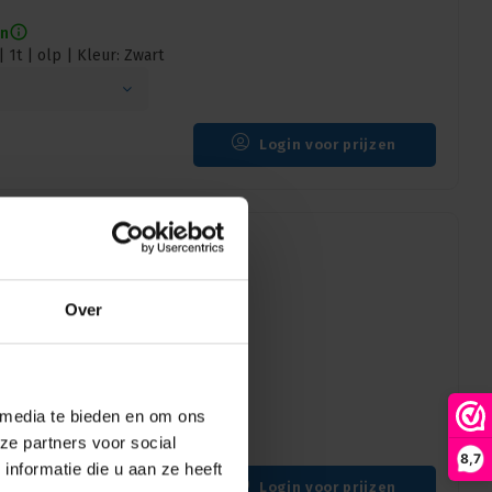
en
1t | olp | Kleur: Zwart
Login voor prijzen
andtakel | 0,5t |
Over
en
1 | 0,5t | Kleur: Zwart
 media te bieden en om ons
ze partners voor social
8,7
nformatie die u aan ze heeft
Login voor prijzen