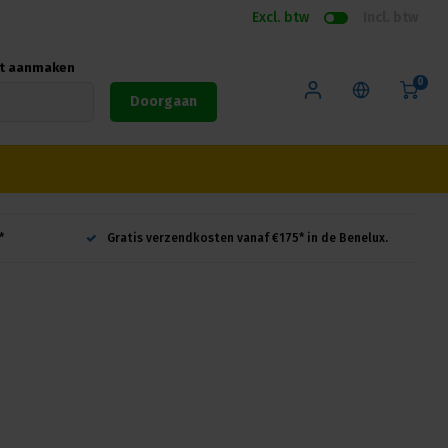
Excl. btw
Incl. btw
nt aanmaken
0
Doorgaan
*
Gratis verzendkosten vanaf €175* in de Benelux.