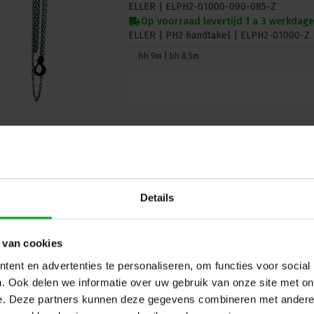
ELLER |
ELPH2-01000-090-085-Z
Op voorraad levertijd 1 a 3 werkdag
ELLER | PH2 handtakel | ELPH2-01000-Z | 
hh 9m | bh 8,5m
ELLER | ELPHE1-00500-Z | PHE1 h
Details
Kleur: Zwart
ELLER |
ELPHE1-00500-070-065-Z
Op voorraad levertijd 1 a 3 werkdag
 van cookies
ELLER | handtakel | ELPHE1-00500-Z | PHE
ent en advertenties te personaliseren, om functies voor social
HH 7,0m | BH 6,5m
. Ook delen we informatie over uw gebruik van onze site met on
e. Deze partners kunnen deze gegevens combineren met andere i