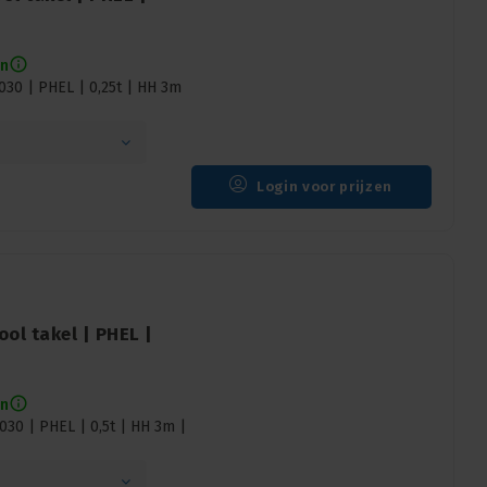
en
30 | PHEL | 0,25t | HH 3m
Login voor prijzen
ol takel | PHEL |
en
30 | PHEL | 0,5t | HH 3m |