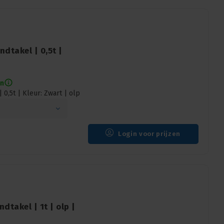
dtakel | 0,5t |
en
0,5t | Kleur: Zwart | olp
Login voor prijzen
dtakel | 1t | olp |