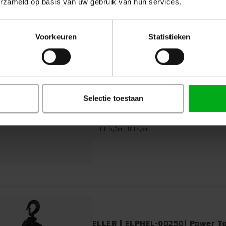
erzameld op basis van uw gebruik van hun services.
Voorkeuren
Statistieken
ELLER | ELPHE1-01000-Z | PHE1 h
Kleur: Zwart
ELLER |
ELPHE1-01000-050-045-Z
Selectie toestaan
Op voorraad levertijd 1 a 3 werkdag
ELLER | handtakel | ELPHE1-01000-Z | PHE
HH 5,0m | BH 4,5m
ELLER | ELPHEL-00250| Power Too