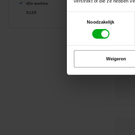
verstrekt of die ze hebben v
Alle merken
ELLER
Toestemmingsselectie
Noodzakelijk
Weigeren