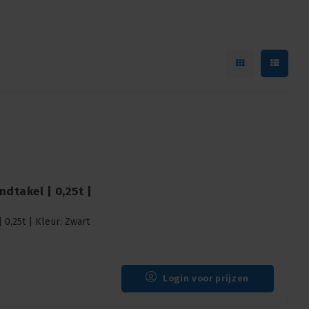
dtakel | 0,25t |
0,25t | Kleur: Zwart
Login voor prijzen