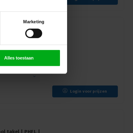
Marketing
andtakel | 1,0t |
Alles toestaan
en
1 | 1,0t | Kleur: Zwart
Login voor prijzen
l takel | PHEL |