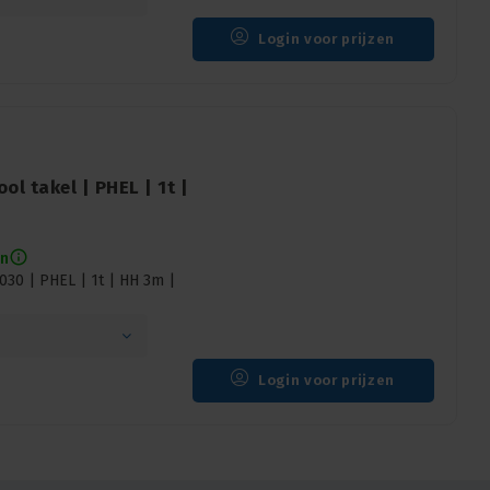
Login voor prijzen
l takel | PHEL | 1t |
en
30 | PHEL | 1t | HH 3m |
Login voor prijzen