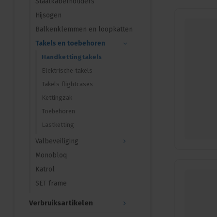
Staalkabelhouders
Hijsogen
Balkenklemmen en loopkatten
Takels en toebehoren
Handkettingtakels
Elektrische takels
Takels flightcases
Kettingzak
Toebehoren
Lastketting
Valbeveiliging
Monobloq
Katrol
SET frame
Verbruiksartikelen