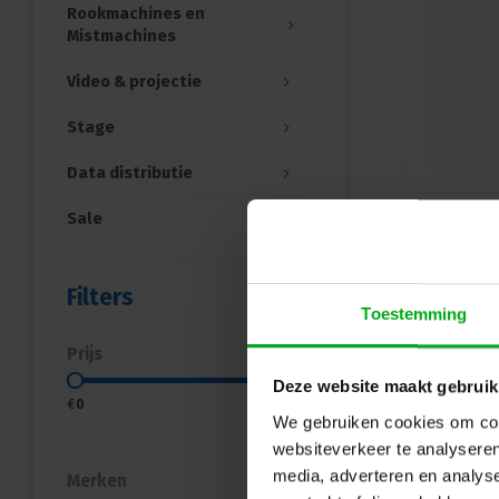
Rookmachines en
Mistmachines
Video & projectie
Stage
Data distributie
Sale
Filters
Toestemming
Prijs
Deze website maakt gebruik
€
0
€
500
We gebruiken cookies om cont
websiteverkeer te analyseren
media, adverteren en analys
Merken