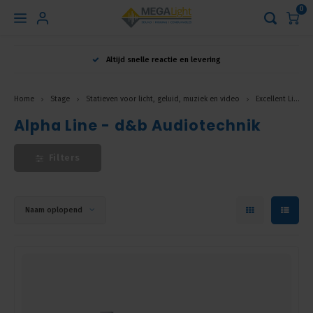
0
Hoofdmenu
Altijd snelle reactie en levering
Taal
Home
Stage
Statieven voor licht, geluid, muziek en video
Excellent Line
Alpha Line - d&b Audiotechnik
Nederlands
Filters
English
Français
Naam oplopend