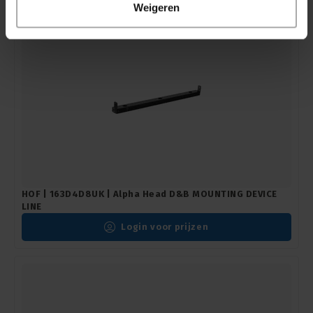
Weigeren
HOF | 163D4D8UK | Alpha Head D&B MOUNTING DEVICE
LINE
Login voor prijzen