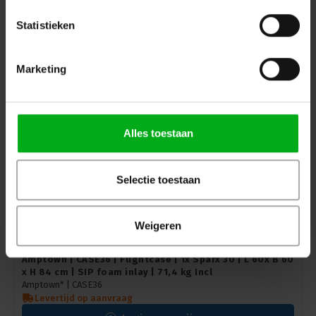
Amptown* |
CASE45
Levertijd op aanvraag
Statistieken
Login voor prijzen
Marketing
Alles toestaan
Selectie toestaan
Weigeren
Amptown | CASE36 | Flightcase | 1x Sparx 30 | L 60x B 60
x H 84 cm | SIP foam inlay | 71,4 kg Incl
Amptown* |
CASE36
Levertijd op aanvraag