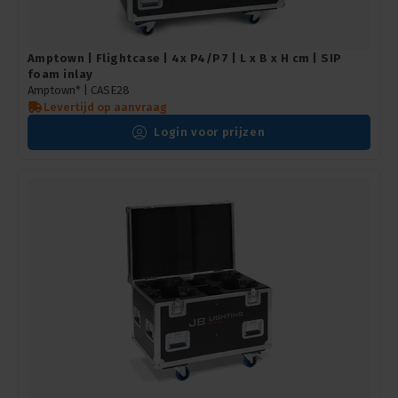
Amptown | Flightcase | 4x P4/P7 | L x B x H cm | SIP
foam inlay
Amptown* |
CASE28
Levertijd op aanvraag
Login voor prijzen