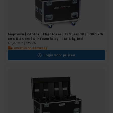
Amptown | CASE37 | Flightcase | 2x Sparx 30 | L 100 x W
60 x H 84 cm | SIP foam inlay | 118,8 kg Incl
Amptown* |
CASE37
Levertijd op aanvraag
Login voor prijzen