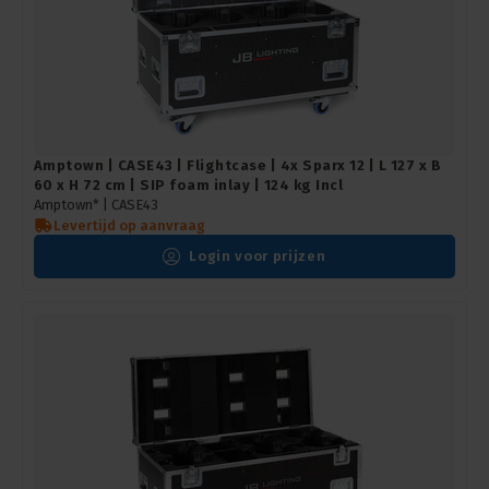
Amptown | CASE43 | Flightcase | 4x Sparx 12 | L 127 x B
60 x H 72 cm | SIP foam inlay | 124 kg Incl
Amptown* |
CASE43
Levertijd op aanvraag
Login voor prijzen