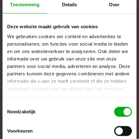
Toestemming
Details
Over
Amptown | CASE31 | Flightcase | 1x P18 | L 60 x B 58 x H
86 cm | SIP foam inlay | 80 kg Incl
Amptown* |
CASE31
Levertijd op aanvraag
Deze website maakt gebruik van cookies
Login voor prijzen
We gebruiken cookies om content en advertenties te
personaliseren, om functies voor social media te bieden
en om ons websiteverkeer te analyseren. Ook delen we
informatie over uw gebruik van onze site met onze
partners voor social media, adverteren en analyse. Deze
partners kunnen deze gegevens combineren met andere
informatie die u aan ze heeft verstrekt of die ze hebben
verzameld op basis van uw gebruik van hun services.
Toestemmingsselectie
Noodzakelijk
Voorkeuren
Amptown | CASE45 | Flightcase | 2x P18 | L 120 x B 58 x
H 86 cm| SIP foam inlay | 138 kg Incl