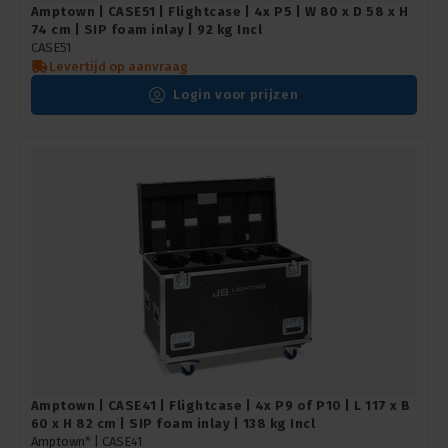
Amptown | CASE51 | Flightcase | 4x P5 | W 80 x D 58 x H
74 cm | SIP foam inlay | 92 kg Incl
CASE51
Levertijd op aanvraag
Login voor prijzen
Amptown | CASE41 | Flightcase | 4x P9 of P10 | L 117 x B
60 x H 82 cm | SIP foam inlay | 138 kg Incl
Amptown* |
CASE41