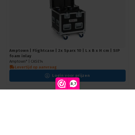
Amptown | Flightcase | 2x Sparx 10 | L x B x H cm | SIP
foam inlay
Amptown* | CASE14
Levertijd op aanvraag
Login voor prijzen
8,7
Vergelijk producten
0
Start vergelijking