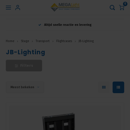
0
Hoofdmenu
Altijd snelle reactie en levering
Taal
Home
Stage
Transport
Flightcases
JB-Lighting
JB-Lighting
Nederlands
Filters
English
Français
Meest bekeken