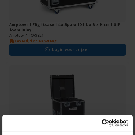
Amptown | Flightcase | 4x Sparx 10 | L x B x H cm | SIP
foam inlay
Amptown* |
CASE24
Levertijd op aanvraag
Login voor prijzen