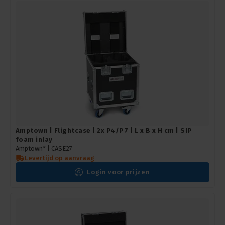
Amptown | Flightcase | 2x P4/P7 | L x B x H cm | SIP
foam inlay
Amptown* |
CASE27
Levertijd op aanvraag
Login voor prijzen