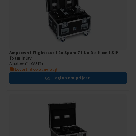
Amptown | Flightcase | 2x Sparx 7 | L x B x H cm | SIP
foam inlay
Amptown* |
CASE14
Levertijd op aanvraag
Login voor prijzen