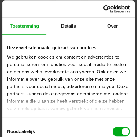
Toestemming
Details
Over
Osram | 64738-4 | PAR64 Narrow | CP61 | GX16D | 1000W
| 240V | Complete doos (6 stuks)
Deze website maakt gebruik van cookies
Osram |
64738-4-D
Direct leverbaar
We gebruiken cookies om content en advertenties te
Login voor prijzen
personaliseren, om functies voor social media te bieden
en om ons websiteverkeer te analyseren. Ook delen we
informatie over uw gebruik van onze site met onze
partners voor social media, adverteren en analyse. Deze
partners kunnen deze gegevens combineren met andere
informatie die u aan ze heeft verstrekt of die ze hebben
verzameld op basis van uw gebruik van hun services.
Toestemmingsselectie
Noodzakelijk