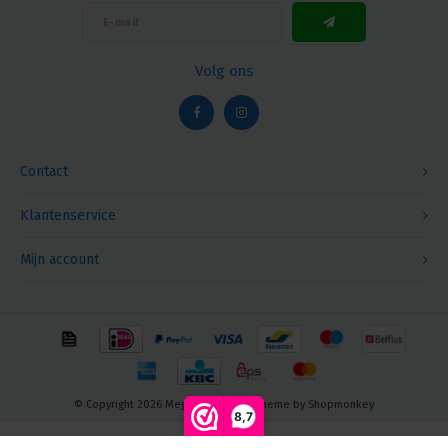
Volg ons
Contact
Klantenservice
Mijn account
© Copyright 2026 Megalight sa/nv - Theme by
Shopmonkey
8,7