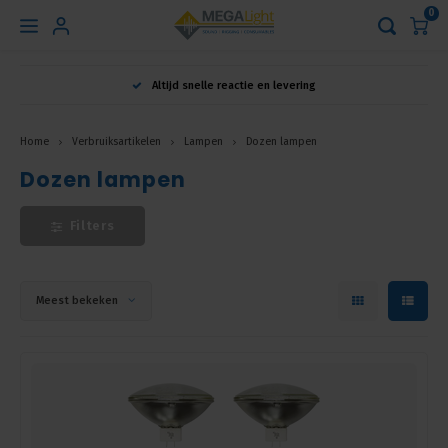
0
Hoofdmenu
Altijd snelle reactie en levering
Taal
Home
Verbruiksartikelen
Lampen
Dozen lampen
Dozen lampen
Nederlands
Filters
English
Français
Meest bekeken