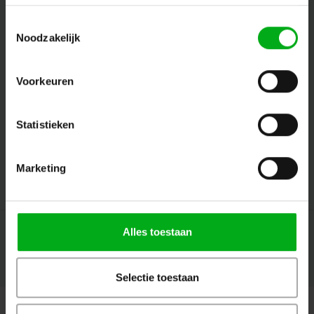
Toestemmingsselectie
Noodzakelijk
Follow us
Voorkeuren
Contact
Statistieken
Customer service
Marketing
My account
Alles toestaan
© Copyright 2026 Megalight sa/nv - Theme by
Shopmonkey
Selectie toestaan