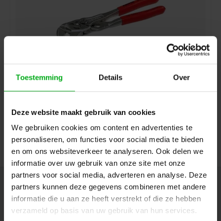
Toestemming
Details
Over
Neutrik | HX-CAT6A | Parallel press tool for etherCON
CAT6A series
Neutrik |
HX-CAT6A
Deze website maakt gebruik van cookies
7-14 business days
Login for prices
We gebruiken cookies om content en advertenties te
personaliseren, om functies voor social media te bieden
en om ons websiteverkeer te analyseren. Ook delen we
informatie over uw gebruik van onze site met onze
partners voor social media, adverteren en analyse. Deze
Newsletter
partners kunnen deze gegevens combineren met andere
informatie die u aan ze heeft verstrekt of die ze hebben
Get the latest updates, news and product offers via email
verzameld op basis van uw gebruik van hun services.