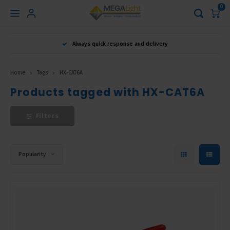
0
Hoofdmenu
Always quick response and delivery
Language
Home
Tags
HX-CAT6A
Nederlands
Products tagged with HX-CAT6A
Filters
English
Français
Popularity