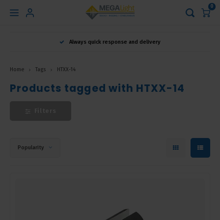
0
Hoofdmenu
Always quick response and delivery
Language
Home
Tags
HTXX-14
Nederlands
Products tagged with HTXX-14
Filters
English
Français
Popularity