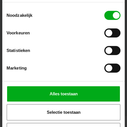
Toestemmingsselectie
Noodzakelijk
Follow us
Voorkeuren
Contact
Statistieken
Customer service
Marketing
My account
Alles toestaan
© Copyright 2026 Megalight sa/nv - Theme by
Shopmonkey
Selectie toestaan