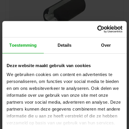
Toestemming
Details
Over
Neutrik | HTXX-14 | fastening tool grommet XLR-XX-
14+jack-JUMBO+etherCON CAT6A grommet
Neutrik |
HTXX-14
Deze website maakt gebruik van cookies
7-14 business days
Login for prices
We gebruiken cookies om content en advertenties te
personaliseren, om functies voor social media te bieden
en om ons websiteverkeer te analyseren. Ook delen we
informatie over uw gebruik van onze site met onze
partners voor social media, adverteren en analyse. Deze
Newsletter
partners kunnen deze gegevens combineren met andere
informatie die u aan ze heeft verstrekt of die ze hebben
Get the latest updates, news and product offers via email
verzameld op basis van uw gebruik van hun services.