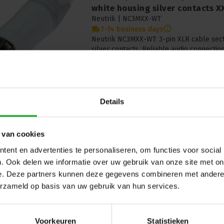
white housing silver contacts X
Neutrik |
NC3MXX-WT
7-14 business days
Neutrik NC3MXX-WT: 3-pin XLR cable sect
silver contacts. Reliable audio connection
Details
 van cookies
ent en advertenties te personaliseren, om functies voor social
Neutrik | NC6MXX-B | XLR cable 
. Ook delen we informatie over uw gebruik van onze site met on
black housing gold contacts XX
e. Deze partners kunnen deze gegevens combineren met andere i
Neutrik |
NC6MXX-B
7-14 business days
erzameld op basis van uw gebruik van hun services.
Neutrik NC6MXX-B: 6-pin XLR cable secti
gold contacts. Reliable audio connections
Voorkeuren
Statistieken