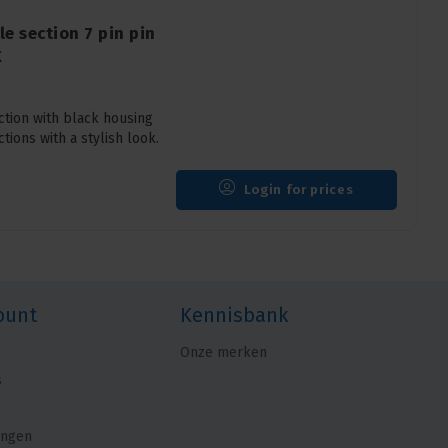
e section 7 pin pin
X
tion with black housing
tions with a stylish look.
Login for prices
ount
Kennisbank
Onze merken
s
ingen