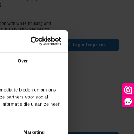
X
ion with white housing and
s in a stylish white design.
Login for prices
Over
 media te bieden en om ons
section 6 pin pin
ze partners voor social
8,7
nformatie die u aan ze heeft
on with black housing and
 with a touch of elegance.
Marketing