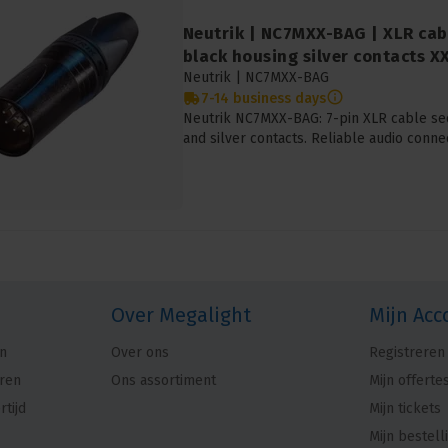
Neutrik | NC7MXX-BAG | XLR cabl
black housing silver contacts X
Neutrik |
NC7MXX-BAG
7-14 business days
Neutrik NC7MXX-BAG: 7-pin XLR cable sec
and silver contacts. Reliable audio connec
Over Megalight
Mijn Acc
n
Over ons
Registreren
ren
Ons assortiment
Mijn offerte
rtijd
Mijn tickets
Mijn bestell