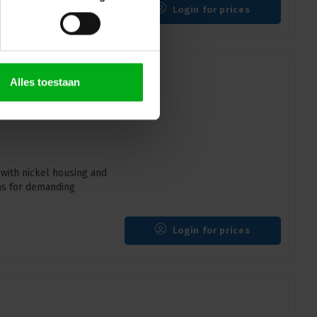
Login for prices
Alles toestaan
tion 7-pin nickel
with nickel housing and
ons for demanding
Login for prices