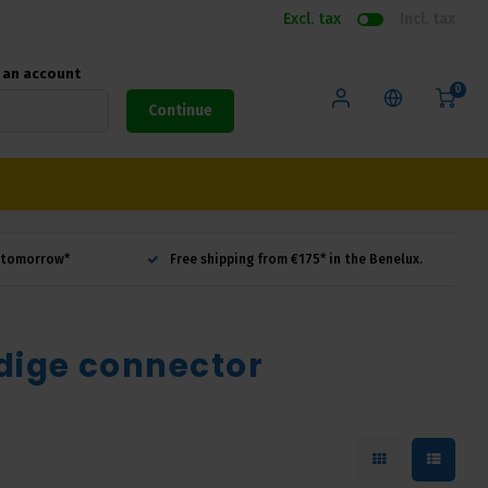
Excl. tax
Incl. tax
e an account
0
Continue
d tomorrow*
Free shipping from €175* in the Benelux.
dige connector