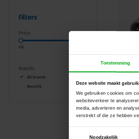
Filters
Price
€
0
€
15
Toestemming
Brands
All brands
Deze website maakt gebruik
Neutrik
We gebruiken cookies om cont
websiteverkeer te analyseren
media, adverteren en analys
verstrekt of die ze hebben v
Toestemmingsselectie
Noodzakelijk