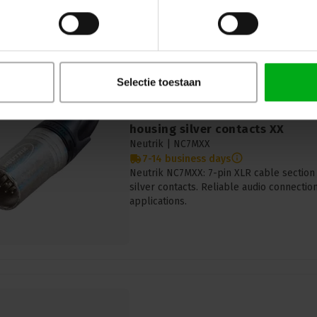
Selectie toestaan
Neutrik | NC7MXX | XLR cable sec
housing silver contacts XX
Neutrik |
NC7MXX
7-14 business days
Neutrik NC7MXX: 7-pin XLR cable section 
silver contacts. Reliable audio connecti
applications.