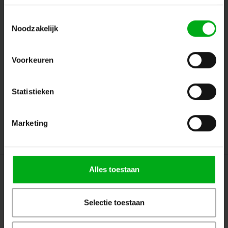
Toestemmingsselectie
Noodzakelijk
Follow us
Voorkeuren
Contact
Statistieken
Customer service
Marketing
My account
Alles toestaan
© Copyright 2026 Megalight sa/nv - Theme by
Shopmonkey
Selectie toestaan