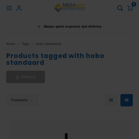
0
Hoofdmenu
Always quick response and delivery
Language
Home
Tags
hobo standaard
Nederlands
Products tagged with hobo
standaard
English
Filters
Français
Popularity