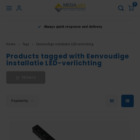
0
Hoofdmenu
Always quick response and delivery
Language
Home
Tags
Eenvoudige installatie LED-verlichting
Nederlands
Products tagged with Eenvoudige
installatie LED-verlichting
English
Filters
Français
Popularity