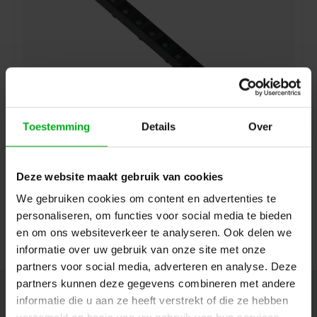
Toestemming
Details
Over
SPX | DELTALINE | Linear high-output LED luminaire
SPX* |
LII00040
Delivery time on request
Deze website maakt gebruik van cookies
Opening angle: 22°, Colour temperature: 3000K, Length: 495mm
We gebruiken cookies om content en advertenties te
Login for prices
personaliseren, om functies voor social media te bieden
en om ons websiteverkeer te analyseren. Ook delen we
informatie over uw gebruik van onze site met onze
partners voor social media, adverteren en analyse. Deze
partners kunnen deze gegevens combineren met andere
Newsletter
informatie die u aan ze heeft verstrekt of die ze hebben