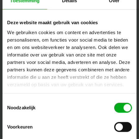
Toestemming
Details
Over
Newsletter
Deze website maakt gebruik van cookies
We gebruiken cookies om content en advertenties te
Get the latest updates, news and product offers via email
personaliseren, om functies voor social media te bieden
en om ons websiteverkeer te analyseren. Ook delen we
informatie over uw gebruik van onze site met onze
Follow us
partners voor social media, adverteren en analyse. Deze
partners kunnen deze gegevens combineren met andere
informatie die u aan ze heeft verstrekt of die ze hebben
verzameld op basis van uw gebruik van hun services.
Contact
Toestemmingsselectie
Customer service
Noodzakelijk
My account
Voorkeuren