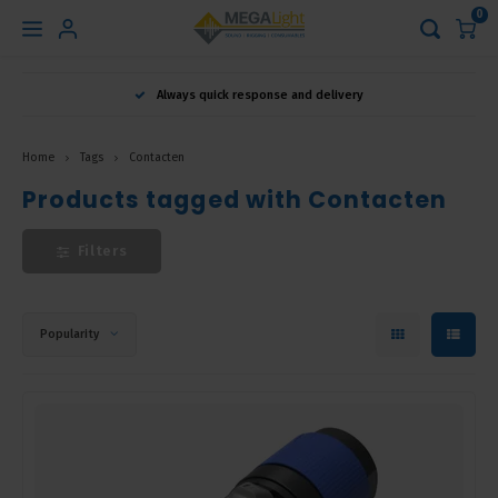
0
Hoofdmenu
Always quick response and delivery
Language
Home
Tags
Contacten
Nederlands
Products tagged with Contacten
Filters
English
Français
Popularity