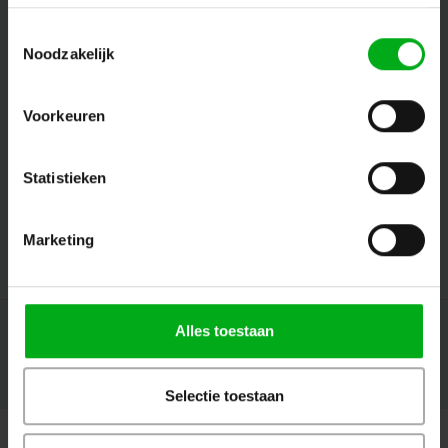
Toestemmingsselectie
Noodzakelijk
Follow us
Voorkeuren
Contact
Statistieken
Customer service
Marketing
My account
Alles toestaan
© Copyright 2026 Megalight sa/nv - Theme by
Shopmonkey
Selectie toestaan