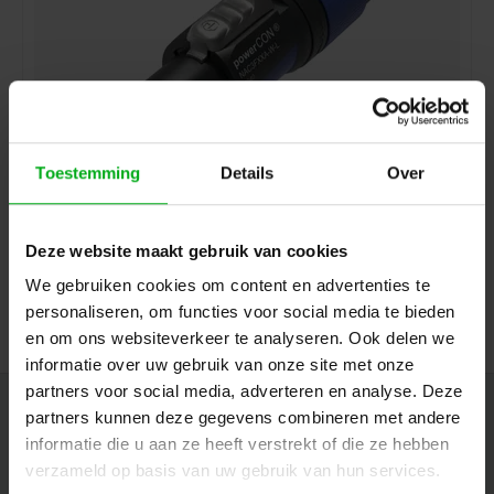
Toestemming
Details
Over
Neutrik | NAC3FXXA-W-L | powerCON 20A cable section 2
pin + earth socket blue CBC kd= 10-16mm
Neutrik |
NAC3FXXA-W-L
Deze website maakt gebruik van cookies
7-14 business days
Login for prices
We gebruiken cookies om content en advertenties te
personaliseren, om functies voor social media te bieden
en om ons websiteverkeer te analyseren. Ook delen we
informatie over uw gebruik van onze site met onze
partners voor social media, adverteren en analyse. Deze
Newsletter
partners kunnen deze gegevens combineren met andere
informatie die u aan ze heeft verstrekt of die ze hebben
Get the latest updates, news and product offers via email
verzameld op basis van uw gebruik van hun services.