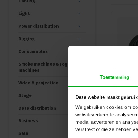
Cabling
Light
Power distribution
Rigging
Consumables
Smoke machines & Fog
machines
Toestemming
Video & projection
Stage
Deze website maakt gebruik
We gebruiken cookies om cont
Data distribution
websiteverkeer te analyseren
Business
media, adverteren en analys
verstrekt of die ze hebben v
Sale