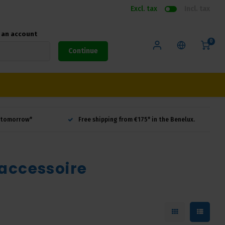
Excl. tax
Incl. tax
e an account
0
Continue
d tomorrow*
Free shipping from €175* in the Benelux.
accessoire