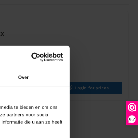
XX
ectors - Easy identification
organised and professional
Over
Login for prices
 media te bieden en om ons
ze partners voor social
8,7
nformatie die u aan ze heeft