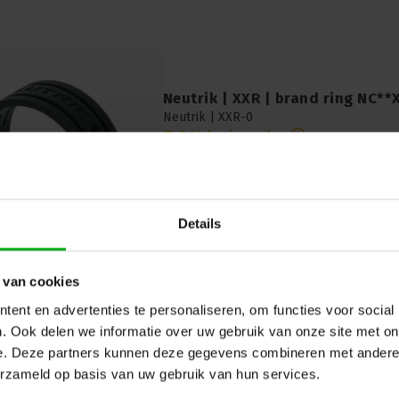
Neutrik | XXR | brand ring NC**
Neutrik |
XXR-0
7-14 business days
Neutrik XXR: Marking ring for NC**XX conn
and labelling of Neutrik connectors for 
audio connections.
Black
Details
 van cookies
ent en advertenties te personaliseren, om functies voor social
. Ook delen we informatie over uw gebruik van onze site met on
e. Deze partners kunnen deze gegevens combineren met andere i
erzameld op basis van uw gebruik van hun services.