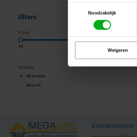
Toestemmingsselectie
Noodzakelijk
Filters
Price
€
0
€
5
Weigeren
Brands
All brands
Neutrik
Klantenservice