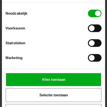
Toestemmingsselectie
Noodzakelijk
Follow us
Voorkeuren
Contact
Statistieken
Customer service
Marketing
My account
Alles toestaan
© Copyright 2026 Megalight sa/nv - Theme by
Shopmonkey
Selectie toestaan