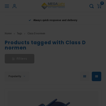
0
Hoofdmenu
Always quick response and delivery
Language
Home
Tags
Class D normen
Nederlands
Products tagged with Class D
normen
English
Filters
Français
Popularity