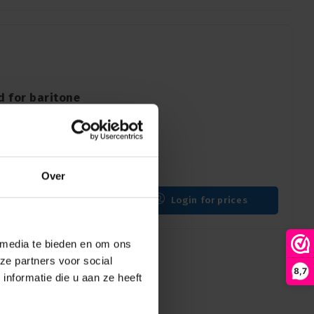
d for baritone
le
Over
Login for prices
 media te bieden en om ons
ze partners voor social
8,7
nformatie die u aan ze heeft