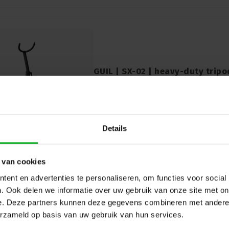
GUIL | SX-02 | heavy-duty tripo
saxophone
GUIL |
SX-02
Delivery time on request
heavy baritone sax stand. height adjustab
Details
 van cookies
ent en advertenties te personaliseren, om functies voor social
. Ook delen we informatie over uw gebruik van onze site met on
e. Deze partners kunnen deze gegevens combineren met andere i
erzameld op basis van uw gebruik van hun services.