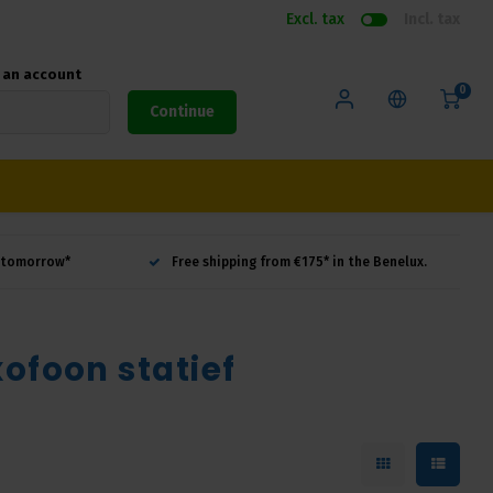
Excl. tax
Incl. tax
e an account
0
Continue
d tomorrow*
Free shipping from €175* in the Benelux.
ofoon statief