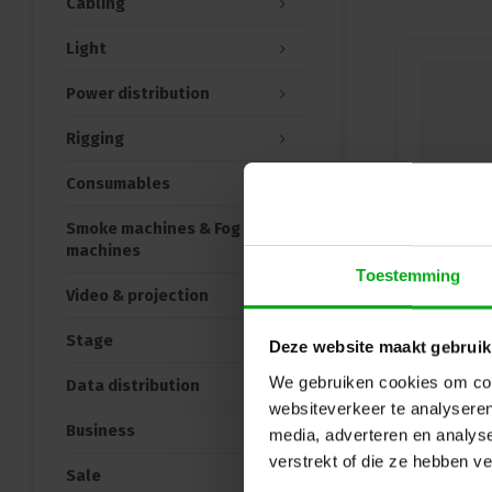
Cabling
Light
Power distribution
Rigging
Consumables
Smoke machines & Fog
machines
Toestemming
Video & projection
Stage
Deze website maakt gebruik
We gebruiken cookies om cont
Data distribution
websiteverkeer te analyseren
Business
media, adverteren en analys
verstrekt of die ze hebben v
Sale