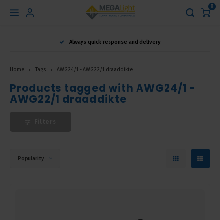
0
Hoofdmenu
Always quick response and delivery
Language
Home
Tags
AWG24/1 - AWG22/1 draaddikte
Nederlands
Products tagged with AWG24/1 -
AWG22/1 draaddikte
English
Filters
Français
Popularity