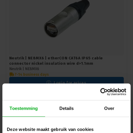
Neutrik | NE8MX6 | etherCON CAT6A IP65 cable
connector nickel insulation wire d>1.1mm
Neutrik |
NE8MX6
7-14 business days
Login for prices
Toestemming
Details
Over
Deze website maakt gebruik van cookies