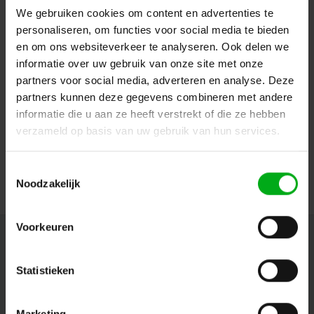
We gebruiken cookies om content en advertenties te
personaliseren, om functies voor social media te bieden
en om ons websiteverkeer te analyseren. Ook delen we
informatie over uw gebruik van onze site met onze
partners voor social media, adverteren en analyse. Deze
partners kunnen deze gegevens combineren met andere
Neutrik | NE8MX6-B | etherCON CAT6A IP65 cable
connector black insulation wire d>1.1mm
informatie die u aan ze heeft verstrekt of die ze hebben
Neutrik |
NE8MX6-B
verzameld op basis van uw gebruik van hun services.
7-14 business days
Login for prices
Toestemmingsselectie
Noodzakelijk
Voorkeuren
Newsletter
Get the latest updates, news and product offers via email
Statistieken
Marketing