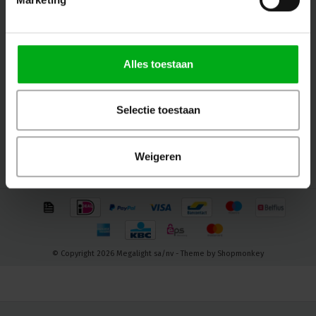
Follow us
Alles toestaan
Contact
Selectie toestaan
Customer service
My account
Weigeren
© Copyright 2026 Megalight sa/nv - Theme by
Shopmonkey