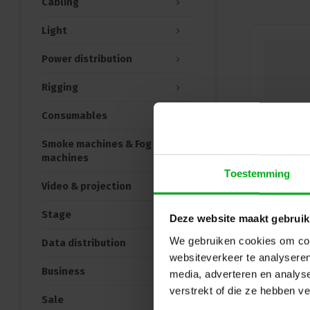
Cabling
Light
Power distribution
Rigging
Consumables
Smoke machines & Fog
machines
Toestemming
Video & projection
Stage
Deze website maakt gebruik
We gebruiken cookies om cont
Data distribution
websiteverkeer te analyseren
Business
media, adverteren en analys
verstrekt of die ze hebben v
Sale