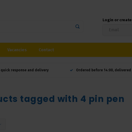
Login or creat
Vacancies
Contact
 quick response and delivery
Ordered before 14:00, delivere
cts tagged with 4 pin pen