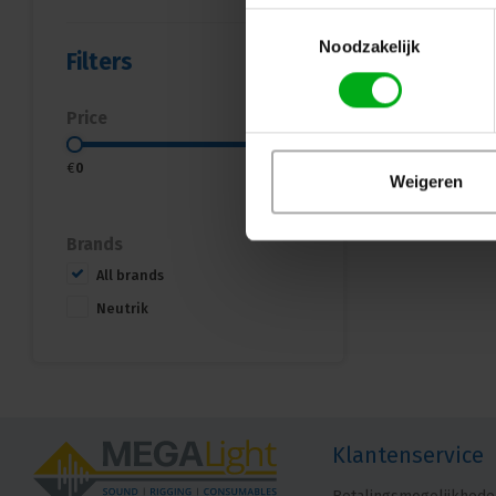
Toestemmingsselectie
Noodzakelijk
Filters
Price
€
0
€
10
Weigeren
Brands
All brands
Neutrik
Klantenservice