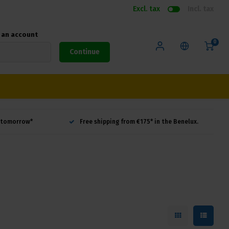
Excl. tax
Incl. tax
e an account
0
Continue
d tomorrow*
Free shipping from €175* in the Benelux.