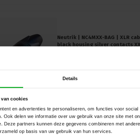
Neutrik | NC4MXX-BAG | XLR cabl
black housing silver contacts X
Neutrik |
NC4MXX-BAG
7-14 business days
Discover the Neutrik NC4MXX-BAG: 4-pin 
black housing and high-quality silver con
connections with stylish design.
Details
 van cookies
ent en advertenties te personaliseren, om functies voor social
. Ook delen we informatie over uw gebruik van onze site met on
e. Deze partners kunnen deze gegevens combineren met andere i
erzameld op basis van uw gebruik van hun services.