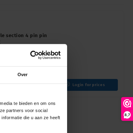
e section 4 pin pin
X
XLR cable section with
tacts. Reliable audio
Over
Login for prices
 media te bieden en om ons
ze partners voor social
8,7
nformatie die u aan ze heeft