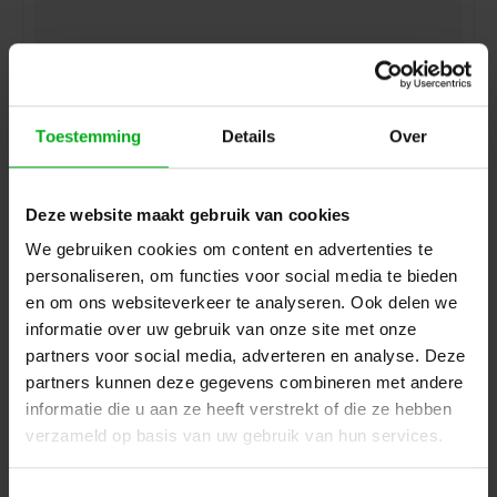
Toestemming
Details
Over
SRS Lighting | NDP310-5 | Dimmer 3-channel NDP |
Portable | Circuit breakers: Single-pole | Power: 10A |
Deze website maakt gebruik van cookies
Main: RCD | DMX 5pin | Excluding backplate
SRS Lighting* |
928003
We gebruiken cookies om content en advertenties te
Delivery time on request
personaliseren, om functies voor social media te bieden
Login for prices
en om ons websiteverkeer te analyseren. Ook delen we
informatie over uw gebruik van onze site met onze
partners voor social media, adverteren en analyse. Deze
partners kunnen deze gegevens combineren met andere
informatie die u aan ze heeft verstrekt of die ze hebben
verzameld op basis van uw gebruik van hun services.
Toestemmingsselectie