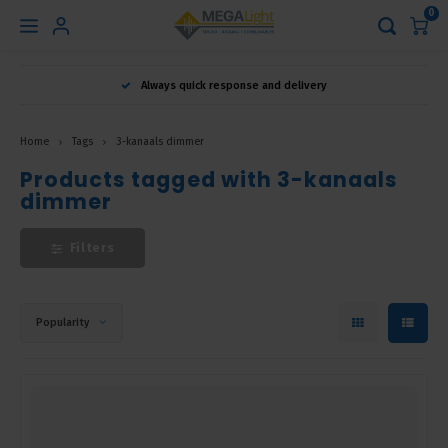
0
Hoofdmenu
Always quick response and delivery
Language
Home
Tags
3-kanaals dimmer
Nederlands
Products tagged with 3-kanaals
dimmer
English
Filters
Français
Popularity