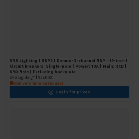
SRS Lighting | NDP3 | Dimmer 3-channel NDP | 19-inch |
Circuit breakers: Single-pole | Power: 10A | Main: RCD |
DMX 5pin | Excluding backplate
SRS Lighting* |
928002
Delivery time on request
Login for prices