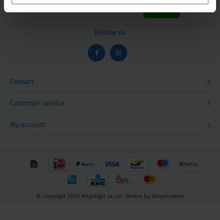
Follow us
Contact
Customer service
My account
© Copyright 2026 Megalight sa/nv - Theme by
Shopmonkey