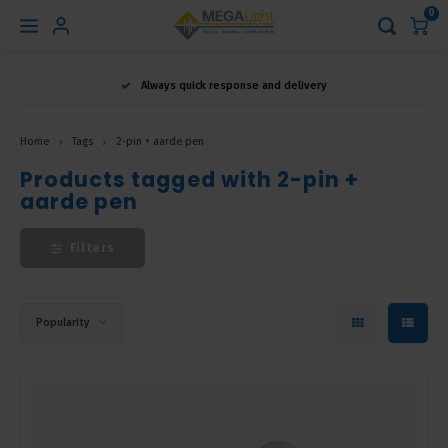
0
Hoofdmenu
Always quick response and delivery
Language
Home
Tags
2-pin + aarde pen
Nederlands
Products tagged with 2-pin +
aarde pen
English
Filters
Français
Popularity