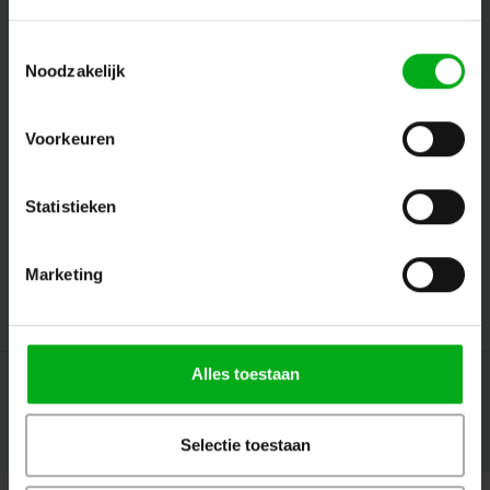
Toestemmingsselectie
Noodzakelijk
Follow us
Voorkeuren
Contact
Statistieken
Customer service
Marketing
My account
Alles toestaan
Selectie toestaan
© Copyright 2026 Megalight sa/nv - Theme by
Shopmonkey