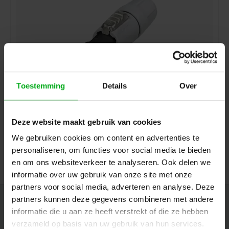
Toestemming
Details
Over
Neutrik | NAC3FCB-1-D | powerCON 20A cable section 2
pin + earth pin grey CBC UNPACKED
Neutrik |
NAC3FCB-1-D
Deze website maakt gebruik van cookies
7-14 business days
We gebruiken cookies om content en advertenties te
Login for prices
personaliseren, om functies voor social media te bieden
en om ons websiteverkeer te analyseren. Ook delen we
informatie over uw gebruik van onze site met onze
partners voor social media, adverteren en analyse. Deze
partners kunnen deze gegevens combineren met andere
Newsletter
informatie die u aan ze heeft verstrekt of die ze hebben
Get the latest updates, news and product offers via email
verzameld op basis van uw gebruik van hun services.