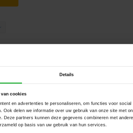
Kodak | 30410985 | Xtralife AAA
Details
pack of 60 pieces
Kodak |
30410985
Directly available
 van cookies
Choose Kodak Xtralife AAA for reliable, p
pack of 60, you're always prepared. Six
ent en advertenties te personaliseren, om functies voor social
compared to Kodak Zinc.
. Ook delen we informatie over uw gebruik van onze site met on
e. Deze partners kunnen deze gegevens combineren met andere i
erzameld op basis van uw gebruik van hun services.