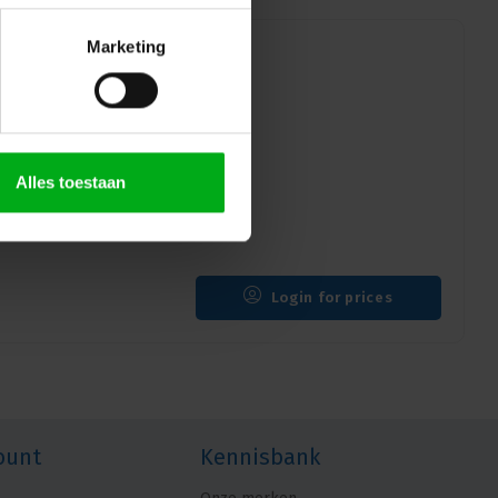
Marketing
e AA | Package of 20
Alles toestaan
ul batteries. With this
Login for prices
ount
Kennisbank