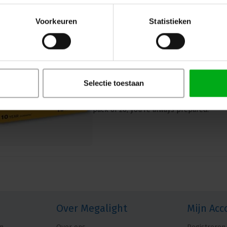
Voorkeuren
Statistieken
Kodak | 30420809 | MAX Alkalin
units
Kodak |
30420809
Selectie toestaan
7-14 business days
Choose Kodak MAX AA for reliable, powerf
pack of 20, you're always prepared.
Over Megalight
Mijn Acc