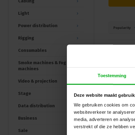
Cabling
Light
Power distribution
Popularity
Rigging
Consumables
Smoke machines & Fog
machines
Toestemming
Video & projection
Stage
Deze website maakt gebruik
We gebruiken cookies om cont
Data distribution
websiteverkeer te analyseren
Business
media, adverteren en analys
verstrekt of die ze hebben v
Sale