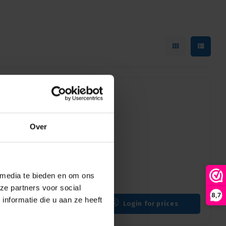
 Alkaline battery |
Over
owerful batteries. With this
 times more power
 media te bieden en om ons
ze partners voor social
8,7
nformatie die u aan ze heeft
Login for prices