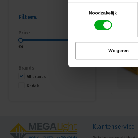
Toestemmingsselectie
Noodzakelijk
Filters
Price
€
0
€
25
Weigeren
Brands
All brands
Kodak
Klantenservice