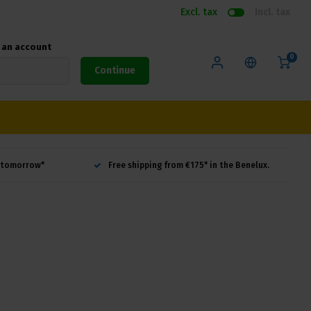
Excl. tax
Incl. tax
e an account
0
Continue
d tomorrow*
Free shipping from €175* in the Benelux.