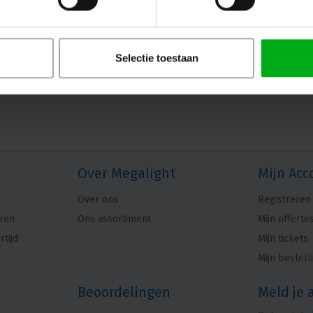
Selectie toestaan
Over Megalight
Mijn Acc
Over ons
Registreren
ren
Ons assortiment
Mijn offerte
rtijd
Mijn tickets
Mijn bestell
Beoordelingen
Meld je 