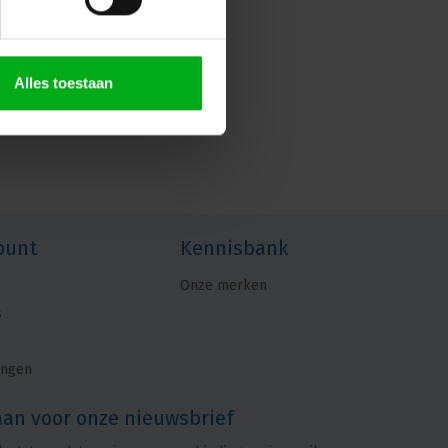
Alles toestaan
ount
Kennisbank
Onze merken
s
ingen
aan voor onze nieuwsbrief